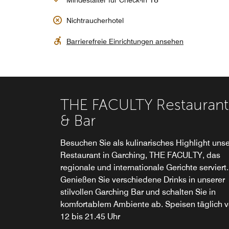
Nichtraucherhotel
Barrierefreie Einrichtungen ansehen
THE FACULTY Restaurant
Breakfast at THE FACULT
& Bar
Restaurant & Bar
Besuchen Sie als kulinarisches Highlight unse
Beginnen Sie Ihren Tag in München optimal m
Restaurant in Garching, THE FACULTY, das
einem reichhaltigen Frühstücksbüfett. Genieß
regionale und internationale Gerichte serviert.
Sie In unserem Restaurant nahe der Universit
Genießen Sie verschiedene Drinks in unserer
München gesunde, ausgewogene Angebote
stilvollen Garching Bar und schalten Sie in
oder ein klassisches amerikanisches Frühstüc
komfortablem Ambiente ab. Speisen täglich 
12 bis 21.45 Uhr
Erkunden