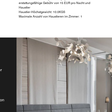
erstattungsfähige Gebühr von 15 EUR pro Nacht und
Haustier
Haustier-Höchstgewicht: 10.0KGS
Maximale Anzahl von Haustieren im Zimmer: 1
Y
r
it
en
ät
k.
von