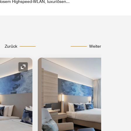
enlosem Highspeed-WLAN, luxuriösen
...
Zurück
Weiter
Symbol "Ausklappen"