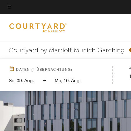
Skip
to
Menütext
main
content
Courtyard by Marriott Munich Garching
DATEN
(
1
ÜBERNACHTUNG)
So, 09. Aug.
Mo, 10. Aug.