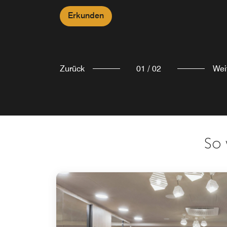
Erkunden
Zurück
01
/
02
Wei
So 