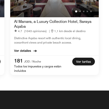
Al Manara, a Luxury Collection Hotel, Saraya
Aqaba
4.7
(1043 opiniones)
|
1,1 km desde el destino
Distinctive Aqaba resort with authentic local dining,
oceanfront views and private beach access.
Ver detalles
181
JOD / Noche
Ver tarifas
Todos los impuestos y cargos están
incluidos