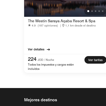
The Westin Saraya Aqaba Resort & Spa
4.9
(187 opiniones)
|
1,1 km desde el destino
Ver detalles
224
JOD / Noche
Ver tarifas
Todos los impuestos y cargos están
incluidos
Mejores destinos