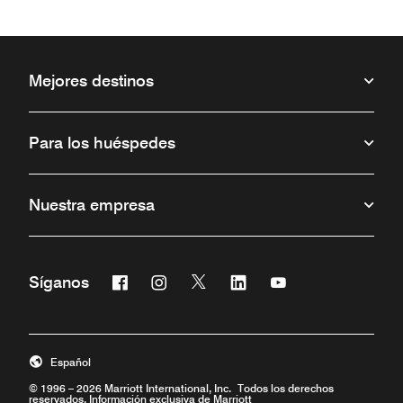
Mejores destinos
Para los huéspedes
Nuestra empresa
Facebook
Instagram
Twitter
Linkedin
Youtube
Síganos
Abre una ventana nueva
Abre una ventana nueva
Abre una ventana nueva
Abre una ventana nueva
Abre una ventana 
Español
© 1996 – 2026 Marriott International, Inc. Todos los derechos
reservados. Información exclusiva de Marriott