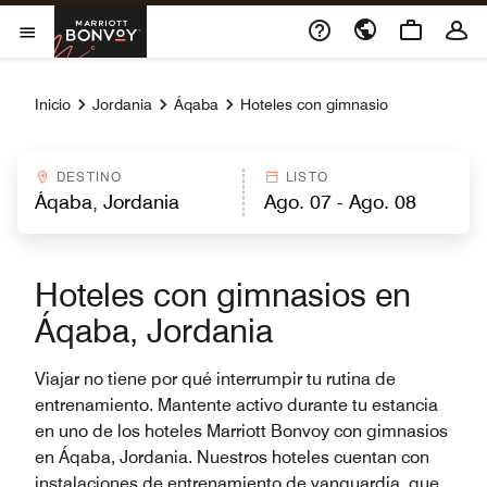
Skip to Content
Marriott Bonvoy
Abrir el menú
Inicio
Jordania
Áqaba
Hoteles con gimnasio
DESTINO
LISTO
Hoteles con gimnasios en
Áqaba, Jordania
Viajar no tiene por qué interrumpir tu rutina de
entrenamiento. Mantente activo durante tu estancia
en uno de los hoteles Marriott Bonvoy con gimnasios
en Áqaba, Jordania. Nuestros hoteles cuentan con
instalaciones de entrenamiento de vanguardia, que