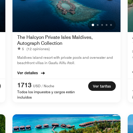
The Halcyon Private Isles Maldives,
Autograph Collection
5
(12 opiniones)
Maldives island resort with private pools and overwater and
beachfront villas in Gaafu Alifu Atoll.
Ver detalles
1713
USD / Noche
Ver tarifas
Todos los impuestos y cargos están
incluidos