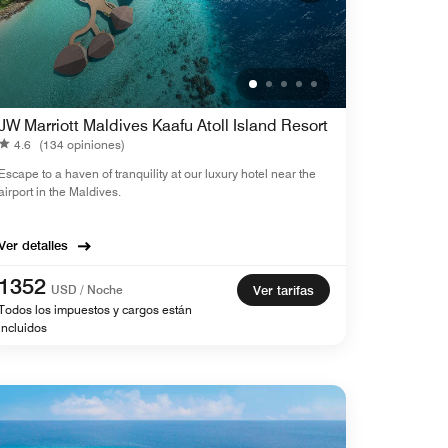
JW Marriott Maldives Kaafu Atoll Island Resort
4.6
(134 opiniones)
Escape to a haven of tranquility at our luxury hotel near the
airport in the Maldives.
Ver detalles
1352
USD / Noche
Ver tarifas
Todos los impuestos y cargos están
incluidos