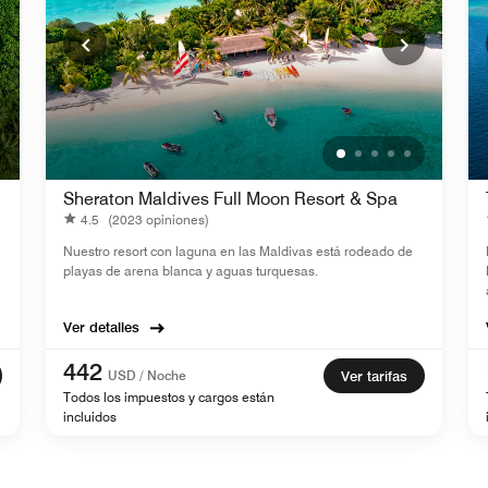
Sheraton Maldives Full Moon Resort & Spa
4.5
(2023 opiniones)
Nuestro resort con laguna en las Maldivas está rodeado de
playas de arena blanca y aguas turquesas.
Ver detalles
442
USD / Noche
Ver tarifas
Todos los impuestos y cargos están
incluidos