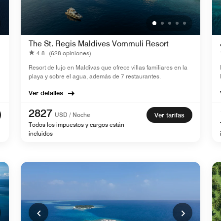
The St. Regis Maldives Vommuli Resort
4.8
(628 opiniones)
Resort de lujo en Maldivas que ofrece villas familiares en la
playa y sobre el agua, además de 7 restaurantes.
Ver detalles
2827
USD / Noche
Ver tarifas
Todos los impuestos y cargos están
incluidos