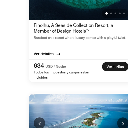
Finolhu, A Seaside Collection Resort, a
Member of Design Hotels™
Barefoot-chic resort where luxury comes with a playful twist.
Ver detalles
634
USD / Noche
Ver tarifas
Todos los impuestos y cargos están
incluidos