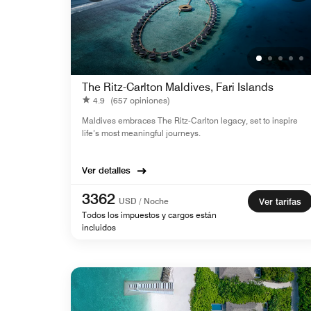
The Ritz-Carlton Maldives, Fari Islands
4.9
(657 opiniones)
Maldives embraces The Ritz-Carlton legacy, set to inspire
life’s most meaningful journeys.
Ver detalles
3362
USD / Noche
Ver tarifas
Todos los impuestos y cargos están
incluidos