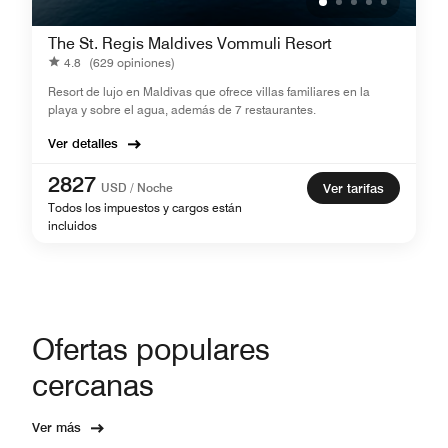
The St. Regis Maldives Vommuli Resort
4.8
(629 opiniones)
Resort de lujo en Maldivas que ofrece villas familiares en la
playa y sobre el agua, además de 7 restaurantes.
Ver detalles
2827
USD / Noche
Ver tarifas
Todos los impuestos y cargos están
incluidos
Ofertas populares
cercanas
Ver más