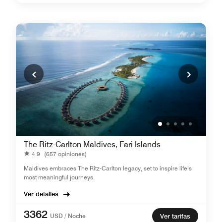
The Ritz-Carlton Maldives, Fari Islands
4.9
(657 opiniones)
Maldives embraces The Ritz-Carlton legacy, set to inspire life’s
most meaningful journeys.
Ver detalles
3362
USD / Noche
Ver tarifas