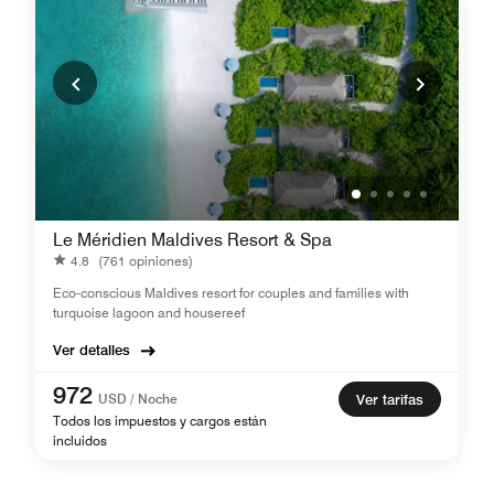
Le Méridien Maldives Resort & Spa
4.8
(761 opiniones)
Eco-conscious Maldives resort for couples and families with
turquoise lagoon and housereef
Ver detalles
972
USD / Noche
Ver tarifas
Todos los impuestos y cargos están
incluidos