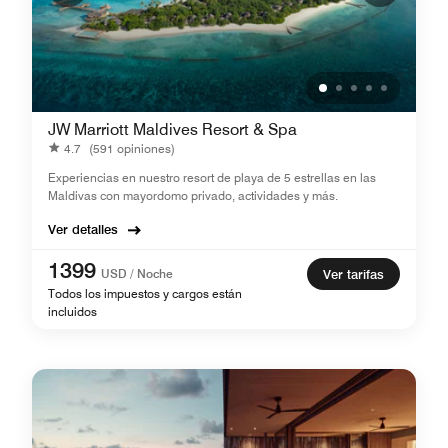
JW Marriott Maldives Resort & Spa
4.7
(591 opiniones)
Experiencias en nuestro resort de playa de 5 estrellas en las
Maldivas con mayordomo privado, actividades y más.
Ver detalles
1399
USD / Noche
Ver tarifas
Todos los impuestos y cargos están
incluidos