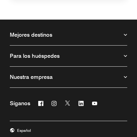
Mejores destinos
Para los huéspedes
Nuestra empresa
Facebook
Instagram
Twitter
Linkedin
Youtube
Síganos
Abre una ventana nueva
Abre una ventana nueva
Abre una ventana nueva
Abre una ventana nueva
Abre una ventana 
Español