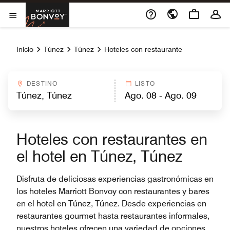
Skip to Content
Marriott Bonvoy
Abrir el menú
Inicio
Túnez
Túnez
Hoteles con restaurante
DESTINO
LISTO
Hoteles con restaurantes en
el hotel en Túnez, Túnez
Disfruta de deliciosas experiencias gastronómicas en
los hoteles Marriott Bonvoy con restaurantes y bares
en el hotel en Túnez, Túnez. Desde experiencias en
restaurantes gourmet hasta restaurantes informales,
nuestros hoteles ofrecen una variedad de opciones