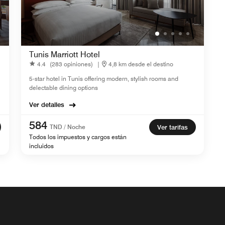
Tunis Marriott Hotel
4.4
(283 opiniones)
|
4,8 km desde el destino
5-star hotel in Tunis offering modern, stylish rooms and
delectable dining options
Ver detalles
584
TND / Noche
Ver tarifas
Todos los impuestos y cargos están
incluidos