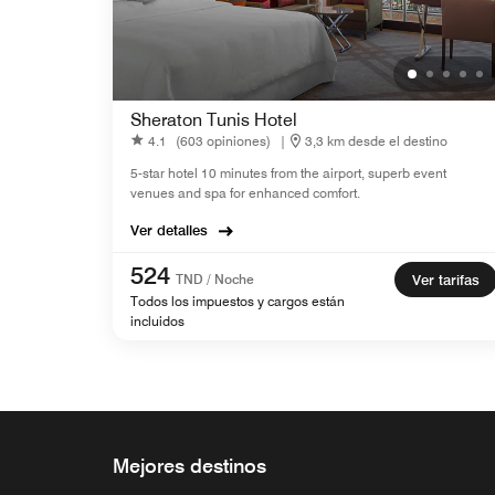
Sheraton Tunis Hotel
4.1
(603 opiniones)
|
3,3 km desde el destino
5-star hotel 10 minutes from the airport, superb event
venues and spa for enhanced comfort.
Ver detalles
524
TND / Noche
Ver tarifas
Todos los impuestos y cargos están
incluidos
Mejores destinos