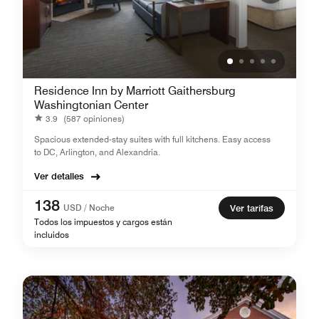
Residence Inn by Marriott Gaithersburg
Washingtonian Center
3.9
(587 opiniones)
Spacious extended-stay suites with full kitchens. Easy access
to DC, Arlington, and Alexandria.
Ver detalles
138
USD / Noche
Ver tarifas
Todos los impuestos y cargos están
incluidos