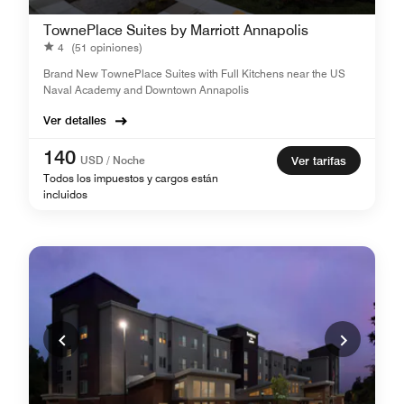
TownePlace Suites by Marriott Annapolis
4
(51 opiniones)
Brand New TownePlace Suites with Full Kitchens near the US
Naval Academy and Downtown Annapolis
Ver detalles
140
USD / Noche
Ver tarifas
Todos los impuestos y cargos están
incluidos