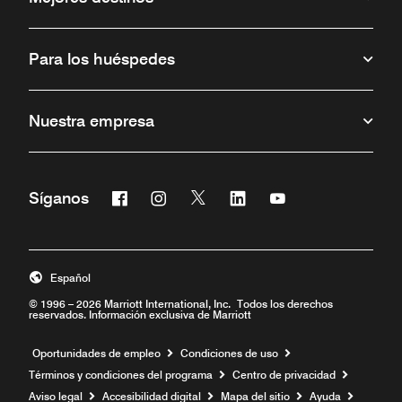
Para los huéspedes
Nuestra empresa
Facebook
Instagram
Twitter
Linkedin
Youtube
Síganos
Abre una ventana nueva
Abre una ventana nueva
Abre una ventana nueva
Abre una ventana nueva
Abre una ventana 
Español
© 1996 – 2026 Marriott International, Inc. Todos los derechos
reservados. Información exclusiva de Marriott
Abre una ventana nueva
Oportunidades de empleo
Condiciones de uso
Términos y condiciones del programa
Centro de privacidad
Aviso legal
Accesibilidad digital
Mapa del sitio
Ayuda