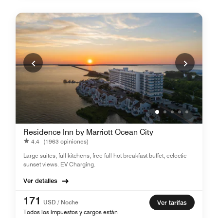
Residence Inn by Marriott Ocean City
4.4
(1963 opiniones)
Large suites, full kitchens, free full hot breakfast buffet, eclectic
sunset views. EV Charging.
Ver detalles
171
USD / Noche
Ver tarifas
Todos los impuestos y cargos están