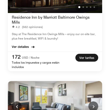
Residence Inn by Marriott Baltimore Owings
Mills
4.2
(562 opiniones)
Stay at The Residence Inn Owings Mills – enjoy our on-site bar,
plus free breakfast, WiFi & laundry!
Ver detalles
172
USD / Noche
Ver tarifas
Todos los impuestos y cargos están
incluidos