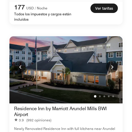
177
USD / Noche
Ver tarifas
Todos los impuestos y cargos están
incluidos
Residence Inn by Marriott Arundel Mills BWI
Airport
3.9
(992 opiniones)
Newly Renovated Residence Inn with full kitchens near Arundel