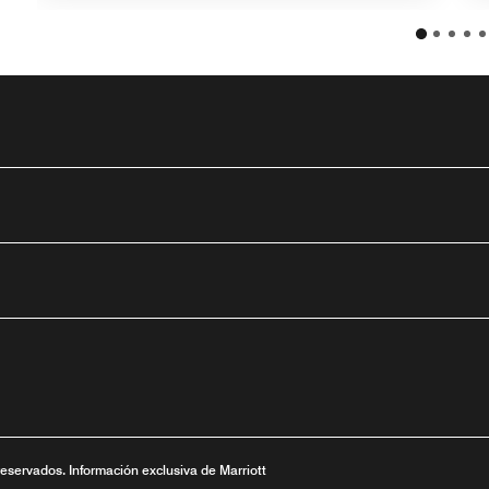
tube
nueva
ntana nueva
 una ventana nueva
reservados. Información exclusiva de Marriott