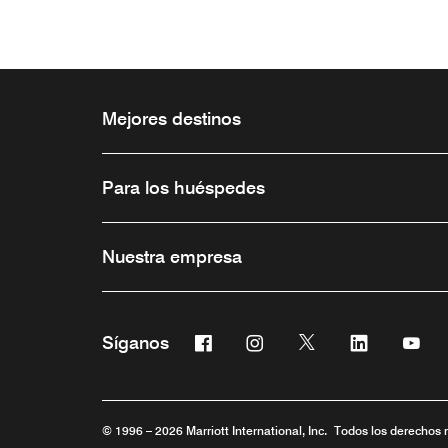
Mejores destinos
Para los huéspedes
Nuestra empresa
Facebook
Instagram
Twitter
Linkedin
You
Síganos
Abre una ventana nueva
Abre una ventana nueva
Abre una ventana 
Abre una ve
Abre
© 1996 – 2026 Marriott International, Inc. Todos los derechos 