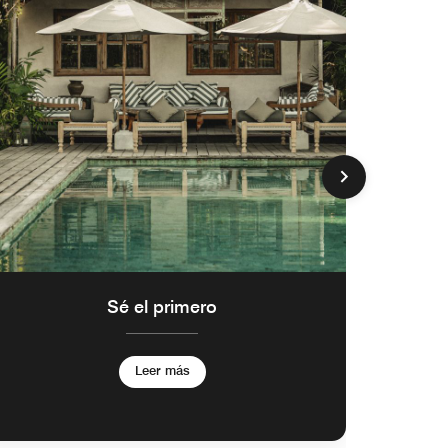
Sé el primero
Apro
t
Leer más