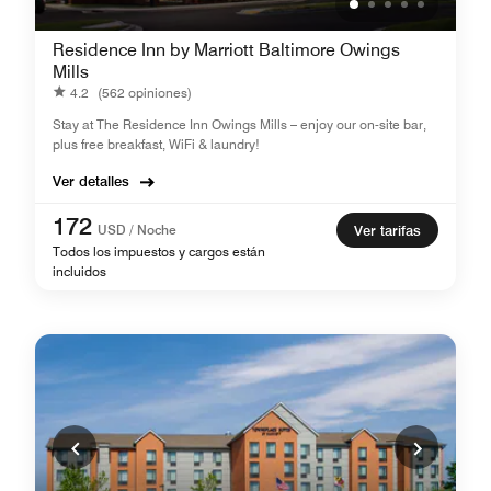
Residence Inn by Marriott Baltimore Owings
Mills
4.2
(562 opiniones)
Stay at The Residence Inn Owings Mills – enjoy our on-site bar,
plus free breakfast, WiFi & laundry!
Ver detalles
172
USD / Noche
Ver tarifas
Todos los impuestos y cargos están
incluidos