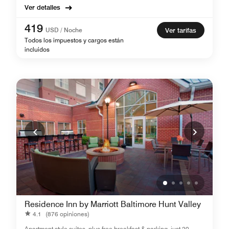
Ver detalles
419
USD / Noche
Ver tarifas
Todos los impuestos y cargos están
incluidos
Residence Inn by Marriott Baltimore Hunt Valley
4.1
(876 opiniones)
Apartment style suites, plus free breakfast & parking, just 20