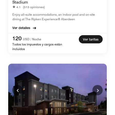
Stadium
4.1
(513 opiniones)
Enjoy all-suite accommodations, an indoor pool and on-site
dining at The Ripken Experience® Aberdeen
Ver detalles
120
USD / Noche
Ver tarifas
Todos los impuestos y cargos están
incluidos