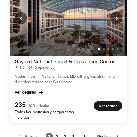
Gaylord National Resort & Convention Center
3.9
(9740 opiniones)
Modern hotel in National Harbor, MD with a glass atrium and
river-view terrace near Washington.
Ver detalles
235
USD / Noche
Ver tarifas
Todos los impuestos y cargos están
incluidos
Anterior
1
2
3
4
…
6
Siguiente