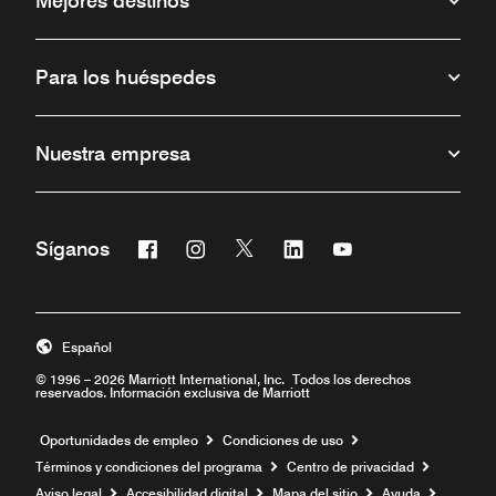
Mejores destinos
Para los huéspedes
Nuestra empresa
Facebook
Instagram
Twitter
Linkedin
Youtube
Síganos
Abre una ventana nueva
Abre una ventana nueva
Abre una ventana nueva
Abre una ventana nueva
Abre una ventana 
Español
© 1996 – 2026 Marriott International, Inc. Todos los derechos
reservados. Información exclusiva de Marriott
Abre una ventana nueva
Oportunidades de empleo
Condiciones de uso
Términos y condiciones del programa
Centro de privacidad
Aviso legal
Accesibilidad digital
Mapa del sitio
Ayuda