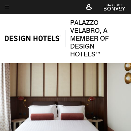
Skip
to
Testo del menu
main
PALAZZO
content
VELABRO, A
MEMBER OF
DESIGN
HOTELS™