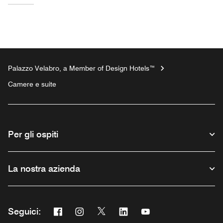
Palazzo Velabro, a Member of Design Hotels™
Camere e suite
Per gli ospiti
La nostra azienda
Facebook
Instagram
Twitter
Linkedin
Youtube
Seguici:
Opens a new window
Opens a new window
Opens a new window
Opens a new window
Opens a new window