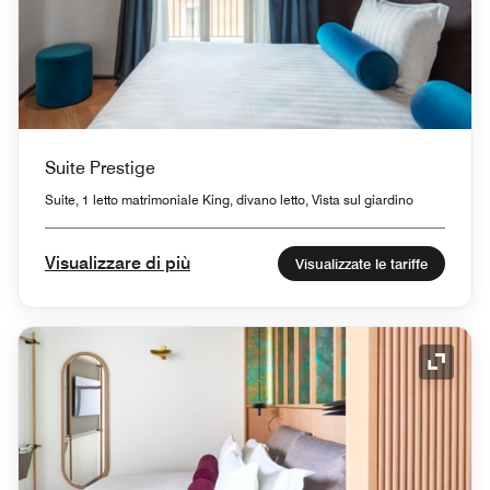
Suite Prestige
Suite, 1 letto matrimoniale King, divano letto, Vista sul giardino
Visualizzare di più
Visualizzate le tariffe
Icona 