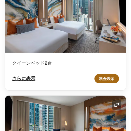
クイーンベッド2台
さらに表示
料金表示
アイコ