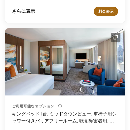
さらに表示
料金表示
アイコ
ご利用可能なオプション
キングベッド1台, ミッドタウンビュー, 車椅子用シ
ャワー付きバリアフリールーム, 聴覚障害者用, ソ
ファーベッド