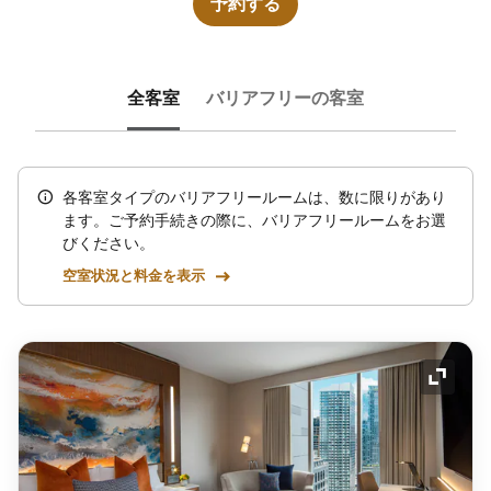
予約する
全客室
バリアフリーの客室
各客室タイプのバリアフリールームは、数に限りがあり
ます。ご予約手続きの際に、バリアフリールームをお選
びください。
空室状況と料金を表示
アイコ