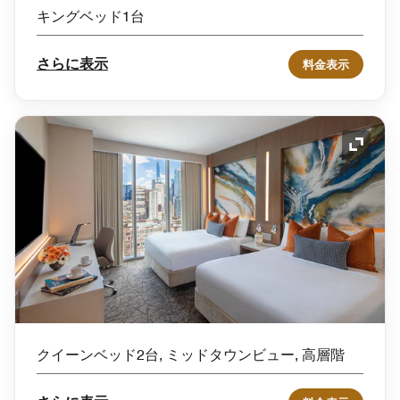
キングベッド1台
さらに表示
料金表示
アイコ
クイーンベッド2台, ミッドタウンビュー, 高層階