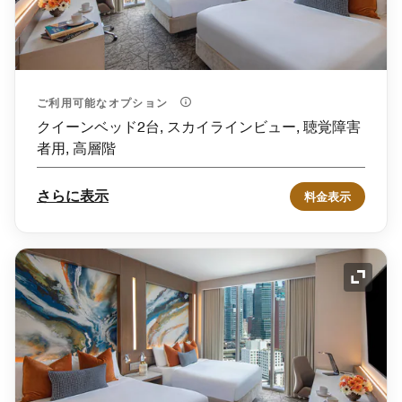
ご利用可能なオプション
クイーンベッド2台, スカイラインビュー, 聴覚障害
者用, 高層階
さらに表示
料金表示
アイコ