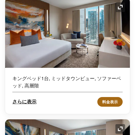
アイコ
キングベッド1台, ミッドタウンビュー, ソファーベ
ッド, 高層階
さらに表示
料金表示
アイコ