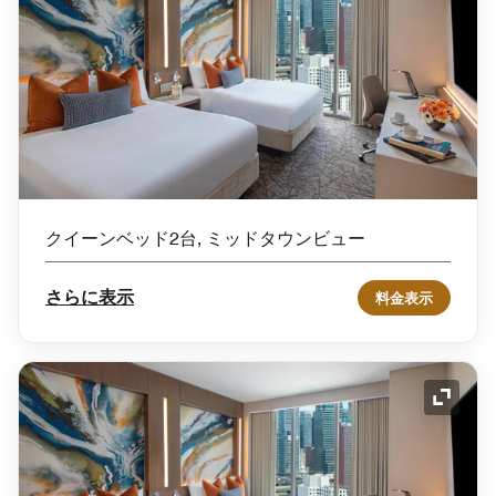
クイーンベッド2台, ミッドタウンビュー
さらに表示
料金表示
アイコ