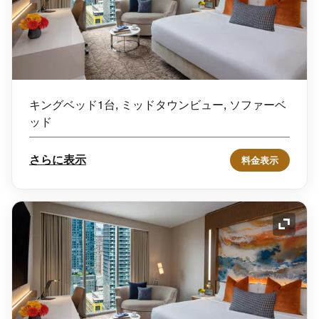
キングベッド1台, ミッドタウンビュー, ソファーベ
ッド
さらに表示
料金表示
アイコ