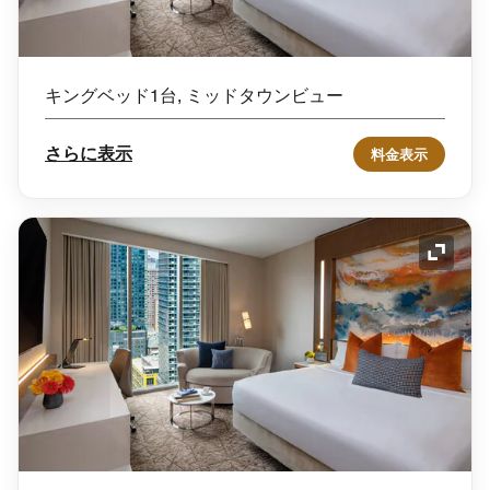
キングベッド1台, ミッドタウンビュー
さらに表示
料金表示
アイコ