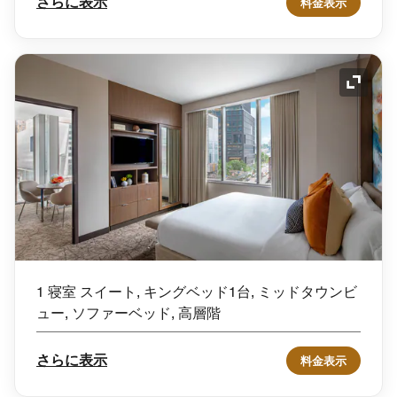
さらに表示
料金表示
アイコ
1 寝室 スイート, キングベッド1台, ミッドタウンビ
ュー, ソファーベッド, 高層階
さらに表示
料金表示