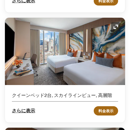
さらに表示
料金表示
アイコ
クイーンベッド2台, スカイラインビュー, 高層階
さらに表示
料金表示