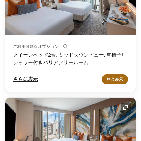
ご利用可能なオプション
クイーンベッド2台, ミッドタウンビュー, 車椅子用
シャワー付きバリアフリールーム
さらに表示
料金表示
アイコ