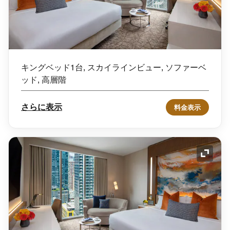
キングベッド1台, スカイラインビュー, ソファーベ
ッド, 高層階
さらに表示
料金表示
アイコ