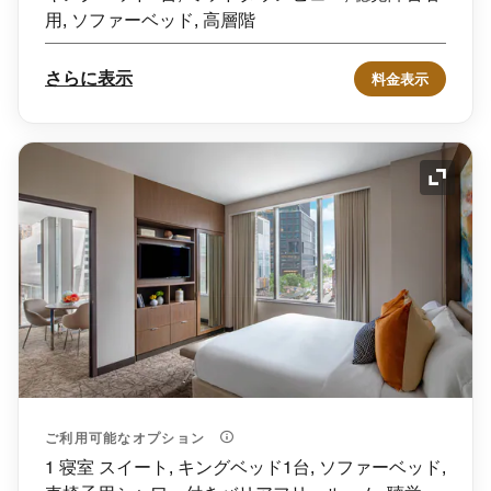
用, ソファーベッド, 高層階
さらに表示
料金表示
アイコ
ご利用可能なオプション
1 寝室 スイート, キングベッド1台, ソファーベッド,