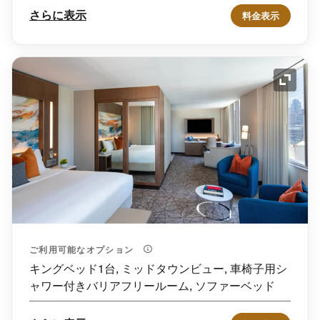
さらに表示
料金表示
アイコ
ご利用可能なオプション
キングベッド1台, ミッドタウンビュー, 車椅子用シ
ャワー付きバリアフリールーム, ソファーベッド