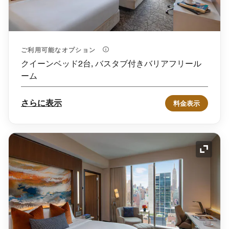
ご利用可能なオプション
クイーンベッド2台, バスタブ付きバリアフリール
ーム
さらに表示
料金表示
アイコ