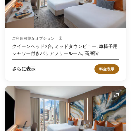
ご利用可能なオプション
クイーンベッド2台, ミッドタウンビュー, 車椅子用
シャワー付きバリアフリールーム, 高層階
さらに表示
料金表示
アイコ