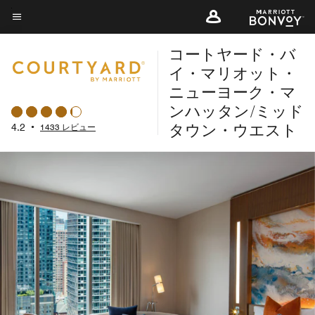
Skip
to
メニューのテキスト
main
コートヤード・バ
content
イ・マリオット・
ニューヨーク・マ
ンハッタン/ミッド
タウン・ウエスト
4.2
•
1433 レビュー