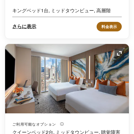
キングベッド1台, ミッドタウンビュー, 高層階
さらに表示
料金表示
アイコ
ご利用可能なオプション
クイーンベッド2台, ミッドタウンビュー, 聴覚障害