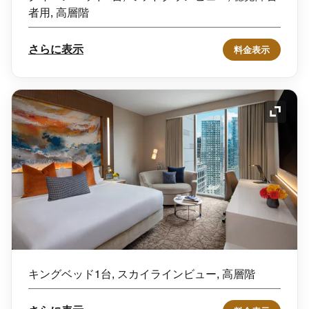
者用, 高層階
さらに表示
料金表示
アイコ
キングベッド1台, スカイラインビュー, 高層階