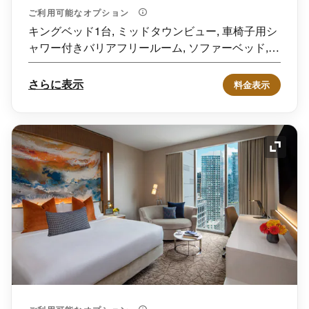
ご利用可能なオプション
キングベッド1台, ミッドタウンビュー, 車椅子用シ
ャワー付きバリアフリールーム, ソファーベッド,
高層階
さらに表示
料金表示
アイコ