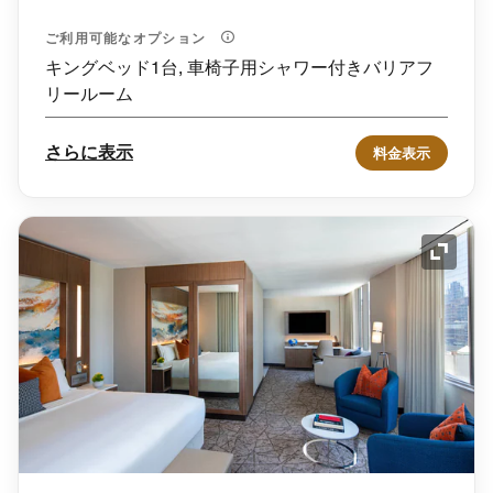
ご利用可能なオプション
キングベッド1台, 車椅子用シャワー付きバリアフ
リールーム
さらに表示
料金表示
アイコ