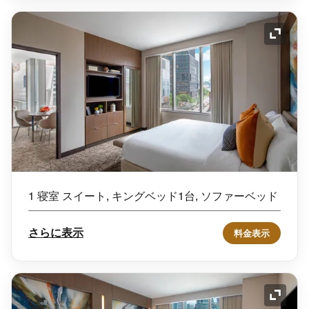
アイコ
1 寝室 スイート, キングベッド1台, ソファーベッド
さらに表示
料金表示
アイコ