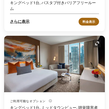
キングベッド1台, バスタブ付きバリアフリールー
ム
さらに表示
料金表示
アイコ
ご利用可能なオプション
キングベッド1台, ミッドタウンビュー, 聴覚障害者