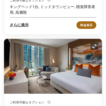
ご利用可能なオプション
キングベッド1台, ミッドタウンビュー, 聴覚障害者
用, 高層階
さらに表示
料金表示
アイコ
ご利用可能なオプション