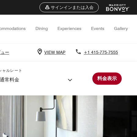
サインインまたは入会
ommodations
Dining
Experiences
Events
Gallery
ビュー
VIEW MAP
+1 415-775-7555
シャルレート
料金表示
通常料金