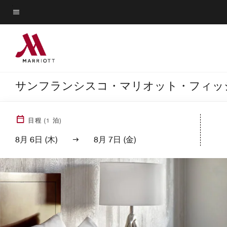
Skip
to
メニューのテキスト
main
content
サンフランシスコ・マリオット・フィッ
日程
(
1
泊)
8月 6日 (木)
8月 7日 (金)