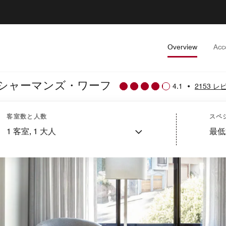
Overview
Acc
シャーマンズ・ワーフ
4.1
•
2153 レ
客室数と人数
スペ
1
客室,
1
大人
最低