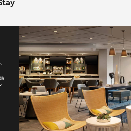
Stay
い
の活
や
。