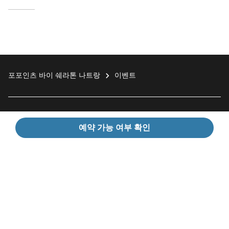
포포인츠 바이 쉐라톤 나트랑
이벤트
투숙객용
예약 가능 여부 확인
메리어트 인터내셔널
Facebook
Instagram
Twitter
Linkedin
Youtube
WeChat
KaKao
Nave
SNS