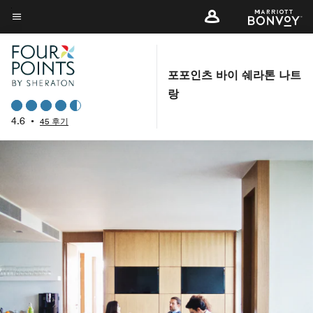
Skip
to
메뉴 텍스트
main
content
포포인츠 바이 쉐라톤 나트
랑
4.6
•
45 후기