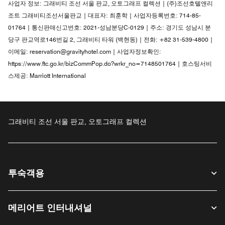
사업자 정보:
그래비티 조선 서울 판교, 오토그래프 컬렉션 | (주)조선호텔앤리
조트 그래비티조선서울판교 | 대표자: 최훈학 | 사업자등록번호: 714-85-
01764 | 통신판매신고번호: 2021-성남분당C-0129 | 주소: 경기도 성남시 분
당구 판교역로146번길 2, 그래비티 타워 (백현동) | 전화: +82 31-539-4800 |
이메일: reservation@gravityhotel.com | 사업자정보확인:
https://www.ftc.go.kr/bizCommPop.do?wrkr_no=7148501764 | 호스팅서비
스제공: Marriott International
그래비티 조선 서울 판교, 오토그래프 컬렉션
투숙객용
메리어트 인터내셔널