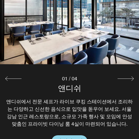
01
/
04
조선 델리
제로비티
앤디쉬
부스트
호텔 최상층에 위치한 루프탑 바 부스트는 새로운 차원의 공
앤디쉬에서 전문 셰프가 라이브 쿠킹 스테이션에서 조리하
제로비티는 유럽의 매력과 동서양의 요소가 어우러진 도시
조선 델리는 조선 호텔의 110년 노하우를 바탕으로 다양한
간으로 이동한 듯한 다채롭고 색다른 경험을 선사합니다. 생
베이커리를 선보이는 판교 델리입니다. 조선 호텔의 풍미 가
적 감성의 비스트로로, 현대적인 감각을 더해 세련되면서도
는 다양하고 신선한 음식으로 입맛을 돋우어 보세요. 서울
캐주얼한 다이닝을 선보입니다. 낮과 밤이 공존하는 판교 호
동감 있는 공간 속에서 부스트만의 시그니처 칵테일과 위스
득한 시그니처 커피 브랜드이자 베이커리에 잘 어울리는 비
강남 인근 레스토랑으로, 소규모 가족 행사 및 모임에 안성
텔 레스토랑 제로비티만의 매력적인 분위기를 경험해 보세
키, 와인 그리고 그에 어울리는 다양한 안주류를 판교 도심
맞춤인 프라이빗 다이닝 룸 4실이 마련되어 있습니다.
벤떼 커피도 판매합니다.
의 야경과 함께 만끽해 보세요.
요.