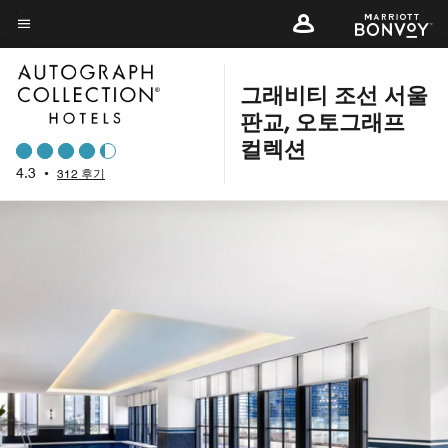
Skip
to
메뉴 텍스트
main
content
그래비티 조선 서울
판교, 오토그래프
컬렉션
4.3
•
312 후기