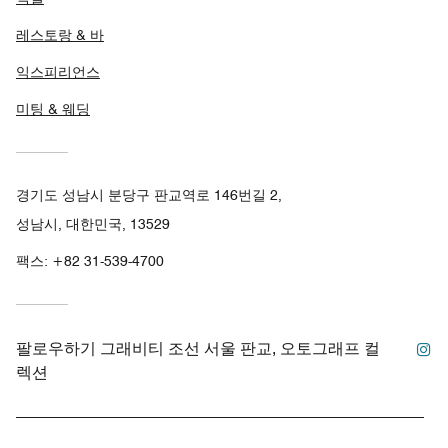
레스토랑 & 바
익스피리언스
미팅 & 웨딩
경기도 성남시 분당구 판교역로 146번길 2,
성남시, 대한민국, 13529
팩스:
+82 31-539-4700
인
팔로우하기
그래비티 조선 서울 판교, 오토그래프 컬
렉션