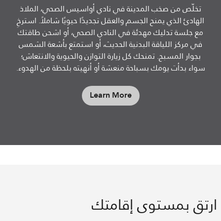
تخلّص من صخب المدينة في نادي أواسيس الصحي، الملاذ
الهادئ الذي يمنح الجسم والعقل تجديدًا حيويًا شاملاً. استرخِ
مع جلسة تدليك مهدئة في النادي الصحي، أو اشحن طاقتك
في مركز اللياقة البدنية الحديث، أو استمتع بأشعة الشمس
بجوار المسبح. تمنحك كل زيارة التوازن والحيوية والانتعاش؛
سواء بدأت يومك بسباحة منعشة أو أنهيته بلحظة من الهدوء.
Learn More
ارتق بمستوى إقامتك