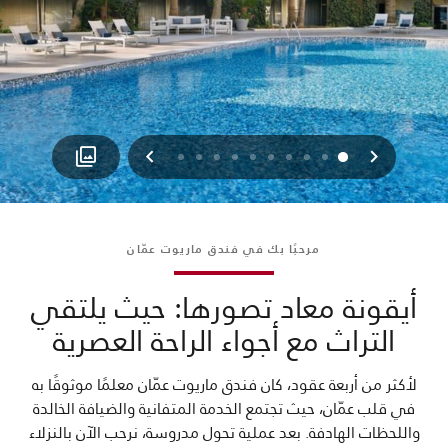
السابق
التالي
9
8
7
6
5
4
3
2
1
0
مرحبًا بك في فندق ماريوت عمّان
أيقونة معاد تصورها: حيث يلتقي
التراث مع أجواء الراحة العصرية
لأكثر من أربعة عقود، كان فندق ماريوت عمّان معلمًا موثوقًا به
في قلب عمّان، حيث تجتمع الخدمة المتفانية والضيافة الخالدة
واللحظات الهادفة. بعد عملية تحول مدروسة، نرحب الآن بالنزلاء