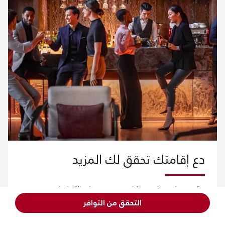
دع إقامتك تحقق لك المزيد
وسّع تجربتك معنا، من خلال تعميق معرفتك بالكوكتيلات في
الجريت روم (Greatroom).
التحقق من التوافر
استكشف