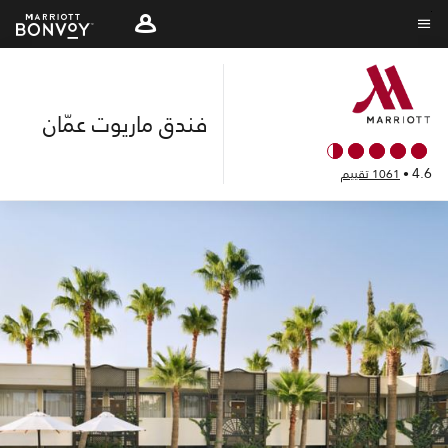
Skip
to
نص القائمة
main
content
فندق ماريوت عمّان
4.6
•
1061 تقييم