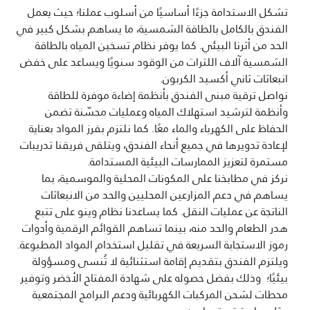
تشكل الاستدامة جزءًا أساسيًا من أسلوب عملنا؛ حيث يعمل
الفندق بالكامل بالطاقة الشمسية، ما يساهم بشكل كبير في
الحد من أثرنا البيئي. كما يوفر نظام تسخين المياه بالطاقة
الشمسية آلاف اللترات من الوقود سنويًا ويساعد على خفض
انبعاثات ثاني أكسيد الكربون.
نواصل ترقية مبنى الفندق بأنظمة إضاءة موفرة للطاقة
وأنظمة لترشيد استهلاك المياه وعمليات محسّنة تضمن
الحفاظ على الكهرباء والماء معًا. كما نلتزم بفرز المواد بعناية
لإعادة تدويرها في جميع أنحاء الفندق، ويتلقى فريقنا تدريبات
مستمرة لتعزيز الممارسات البيئية المستدامة.
نركز في مطابخنا على المكونات المحلية والموسمية، بما
يساهم في دعم المزارعين المحليين والحد من الانبعاثات
الناتجة عن عمليات النقل. كما يساعدنا نظام وينو على تتبع
هدر الطعام والحد منه، بينما تساهم القوائم الرقمية وأدوات
رموز الاستجابة السريعة في تقليل استخدام المواد المطبوعة.
ويلتزم الفندق بتقديم إقامة استثنائية لا تُنسى ومسؤولة
بيئيًا؛ وذلك بفضل حصوله على شهادة المفتاح الأخضر وتوفير
محطات لشحن المركبات الكهربائية ودعم البرامج المجتمعية