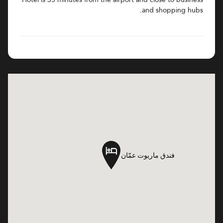
and shopping hubs.
فندق ماريوت عمّان
فندق ماريوت عمّان