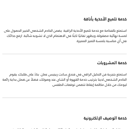
خدمة تلميع الأحذية بأناقة
استمتع بالفخامة مع خدمة تلميع الأحذية الراقية. يضمن الخادم الشخصي الخبير الحصول على
لمسة نهائية مصقولة، ويظهر تفانيًا ثابتًا في الاهتمام الذي لا تشوبه شائبة. ارفع حذائك
في أي مناسبة بلمسة التميز المميزة.
خدمة المشروبات
استمتع بتجربة فن التدليل الراقي في فندق سانت ريجيس عمان. بناءً على طلبك، يقوم
الخادم الشخصي لدينا بترتيب خدمة القهوة أو الشاي عند وصولك، فضلاً عن ضمان بداية رائعة
ليومك من خلال مكالمة إيقاظ تتضمن توقعات الطقس.
خدمة الوصيف الإلكترونية