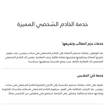
خدمة الخادم الشخصي المميزة
خدمات حزم الحقائب وتفريغها
عند الوصول، يمكنك تسليم أمتعتك إلى الخادم الشخصي في سانت ريجيس، حيث يقوم
بتفريغ أمتعتك وتنظيمها وتخزينها بعناية فائقة. وعند المغادرة، يضمن لك الخادم الشخصي
المخصص لك المغادرة بأناقة، حيث يجمع ملابسك ويطويها بسلاسة.
خدمة كَيْ الملابس
علاوة على ذلك، يمكنك تسليم ملابسك إلى الأيدي المتميزة لخادم الشخصي في سانت
ريجيس. بعد الترتيب لمكالمة على الفور، سيقوم الخادم الشخصي باستلام ملابسك المكوية
وإعادتها بدقة استثنائية. وكدليل على التزامنا، استمتع بكي قطعتين من الملابس مجانًا.