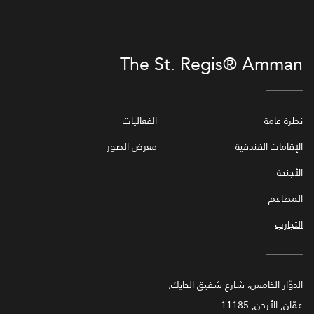
The St. Regis® Amman
نظرة عامة
الفعاليات
الإقامات الفندقية
معرض الصور
الأجنحة
المطاعم
التجارب
الدوّار الخامس، شارع شفيق الحايك,
عمّان, الأردن, 11185