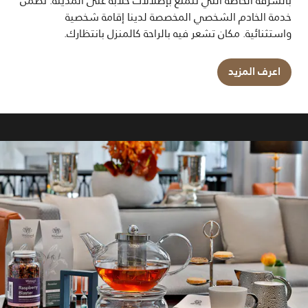
بالشرفة الخاصة التي تتمتع بإطلالات خلابة على المدينة. تضمن
خدمة الخادم الشخصي المخصصة لدينا إقامة شخصية
واستثنائية. مكان تشعر فيه بالراحة كالمنزل بانتظارك.
اعرف المزيد
Tamara Pool Bar
Your serene escape for refreshing cocktails, delicious
bites, and sun-soaked relaxation.
استكشف