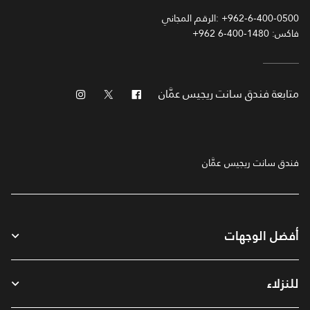
+962-6-400-0500
الرقم المجاني:
فاكس:
+962 6-400-1480
فيس بوك
تويتر
انستجرام
متابعة
فندق سانت ريجيس عمَّان
فندق سانت ريجيس عمَّان
أفضل الوجهات
للنزلاء