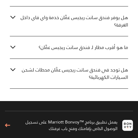
هل يوفر فندق سانت ريجيس عمَّان خدمة واي فاي داخل
الغرفة؟
ما هو أقرب مطار لـ فندق سانت ريجيس عمَّان؟
هل توجد في فندق سانت ريجيس عمَّان محطات لشحن
السيارات الكهربائية؟
يعمل تطبيق برنامج ™Marriott Bonvoy على تسجيل
الوصول الخاص بإقامتك وفتح باب غرفتك