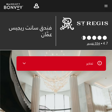
Skip
to
نص القائمة
main
content
فندق سانت ريجيس
عمَّان
4.7
•
554 تقييم
تحذير