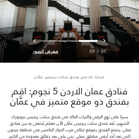
السابق
التالي
2
1
0
معرض الصور
03
/
01
مرحبًا بك في فندق سانت ريجيس عمَّان
فنادق عمان الاردن 5 نجوم: اقم
بفندق ذو موقع متميز في عمَّان
سيرًا على نهج الرقي والتراث الخالد في فندق سانت ريجيس نيويورك
الشهير، يُعد فندق سانت ريجيس عمَّان الآن معلم يُحتفى به بين فنادق
عمان. يتمتع الفندق بموقع مثالي قرب الدوار الخامس في منطقة عبدون
التي تعد أحد أرقى مناطق عمان. نحن على بعد دقائق معدودة من الكثير