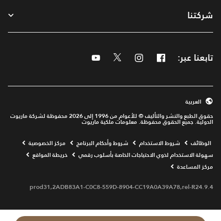
شركتنا
تابعنا عبر:
Facebook
Instagram
Twitter
Youtube
العربية
حقوق الطبع والنشر والتأليف © للأعوام من 1996 إلى 2026 محفوظة لشركة ماريوت
الدولية. جميع الحقوق محفوظة. معلومات ملكية ماريوت
Opens a new window
الوظائف
شروط الاستخدام
شروط وأحكام البرنامج
مركز الخصوصية
سهولة الاستخدام لذوي الاحتياجات الخاصة بأسلوب رقمي
خريطة المواقع
مركز المساعدة
prod31,2ADB83A1-C0C8-559D-8904-CC19A0A39A78,rel-R24.9.4