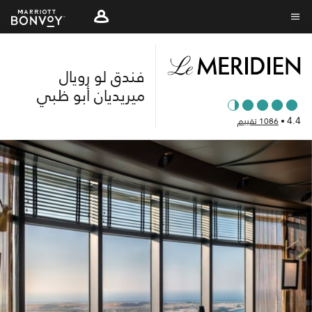
Skip
to
نص القائمة
main
content
فندق لو رويال
ميريديان‎ أبو ظبي
4.4
•
1086 تقييم