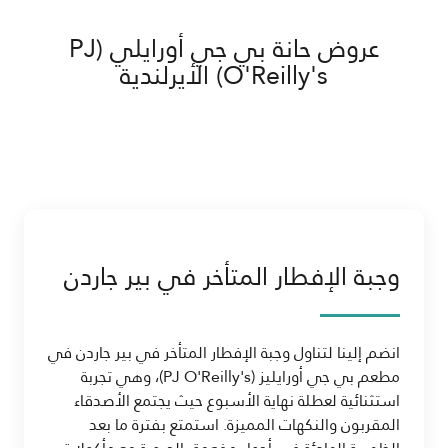
عروض حانة بي جي أورايلي (PJ
O'Reilly's) الأيرلندية
وجبة الإفطار المتأخر في بير جاردن
انضم إلينا لتناول وجبة الإفطار المتأخر في بير جاردن في
مطعم بي جي أورايليز (PJ O'Reilly's)، وهي تجربة
استثنائية لعطلة نهاية الأسبوع حيث يجتمع الأصدقاء
المقربون والنكهات المميزة. استمتع بفترة ما بعد