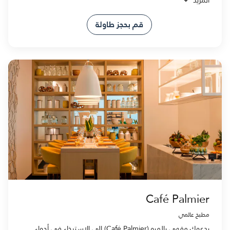
قم بحجز طاولة
Café Palmier
مطبخ عالمي
يدعوك مقهى بالميه (Café Palmier) إلى الاسترخاء في أجواء