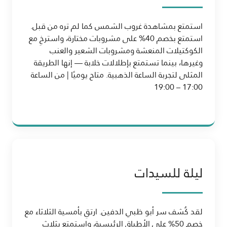
استمتع بمشاهدة غروب الشمس كما لم تره من قبل.
استمتع بخصم 40% على مشروبات مختارة، واسترخِ مع
الكوكتيلات المنعشة ومشروبات الشعير والعنب
وغيرها، بينما تستمتع بإطلالات خلابة — إنها الطريقة
المثلى لتجربة الساعة الذهبية. متاح يوميًا | من الساعة
17:00 – 19:00
ليلة للسيدات
لقد كُشف سر أبو ظبي الدفين. ارتقِ بأمسية الثلاثاء مع
خصم 50% على الأطباق الرئيسية، واستمتع بثلاث