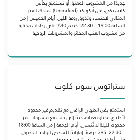
جديدًا من المشروب المعتق أو تستمتع بكأس
كلاسيكي، فإن أنكوركد (Uncorked) يمنحك العذر
المثالي لاحتساء وتذوق روعة الليل. أيام الخميس | من
الساعة 19:00 – 22:30. خصم 40% على زجاجات مختارة
من مشروب العنب المخمّر والمشروبات الروحية
ستراتوس سوبر كلوب
استمتع بفن الطهي الراقي مع تقديم غير محدود
لأطباق مختارة بعناية، جنبًا إلى جنب مع مشروبات غير
محدود، لليلة لا تُنسى. أيام الجمعة | من الساعة 18:00
– 22:30. 395 درهمًا إماراتيًا للشخص الواحد للحصول
على أطباق ومشروبات غير محدودة