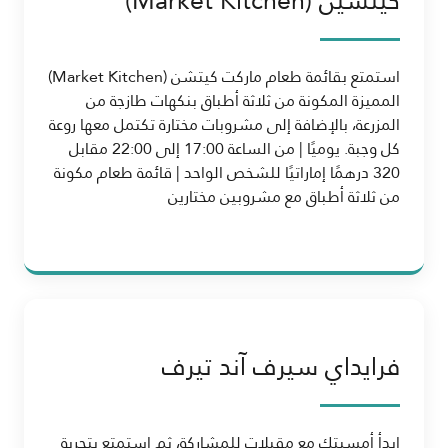
كيتشين (Market Kitchen)
استمتع بقائمة طعام ماركت كيتشن (Market Kitchen)
المميزة المكونة من ثلاثة أطباق بنكهات طازجة من
المزرعة، بالإضافة إلى مشروبات مختارة تكتمل معها روعة
كل وجبة. يوميًا | من الساعة 17:00 إلى 22:00 مقابل
320 درهمًا إماراتيًا للشخص الواحد | قائمة طعام مكونة
من ثلاثة أطباق مع مشروبين مختارين
فرايداي سيرف آند تيرف
ابدأ أمسيتك مع مقبلات للمشاركة، ثم استمتع بتجربة