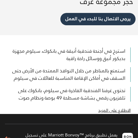
حجز مجموعة غرف
يرجى الاتصال بنا للبدء في العمل
استرخ في أجنحة فندقية أنيقة في بانكوك،​ سيلوم مجهزة
بديكور أنيق ووسائل راحة راقية
استمتع بالمناظر من خلال النوافذ الممتدة من الأرض حتى
السقف في أماكن الإقامة المناسبة للعائلات في سيلوم
تحتوي غرفنا الفندقية الفاخرة في سيلوم، بانكوك​ على
تلفزيون رقمي بشاشة مسطحة 49 بوصة ونظام صوت
الاطلاع على المزيد
يعمل تطبيق برنامج ™Marriott Bonvoy على تسجيل