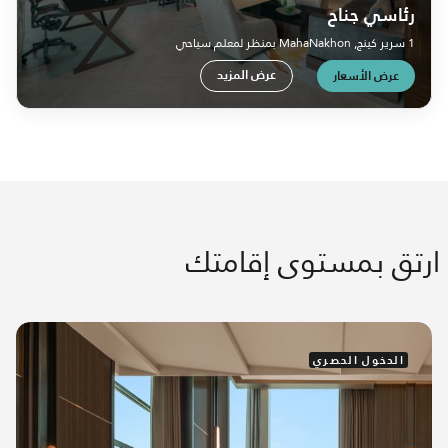
رئاسي جناح
1 سرير كينج, MahaNakhon بمنظر لمعلم سياحي
عرض المزيد
عرض الأسعار
ارتق بمستوى إقامتك
الدخول الحصري