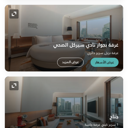
رمز التو
غرفة بجوار نادي سيركل الصحي
غرفة نزيل, سرير دائري
عرض المزيد
عرض الأسعار
رمز التو
جناح
1 سرير كينج, غرفة جانبية