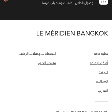
الوصول الخاص بإقامتك وفتح باب غرفتك
LE MÉRIDIEN BANGKOK
نظرة عامة
الاجتماعات وحفلات الزفاف
أماكن الإقامة
معرض الصور
الأجنحة
المطاعم
التجارب
40/5 SURAWONG ROAD، بانج راك,