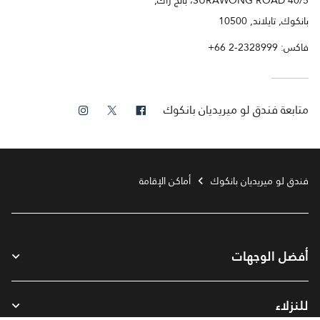
بانكوك, تايلاند, 10500
فاكس:
+66 2-2328999
فيس بوك
تويتر
انستجرام
متابعة
فندق لو ميريديان بانكوك
فندق لو ميريديان بانكوك
أماكن الإقامة
أفضل الوجهات
للنزلاء