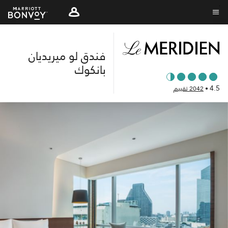
Skip
to
نص القائمة
main
content
فندق لو ميريديان
بانكوك
4.5
•
2042 تقييم