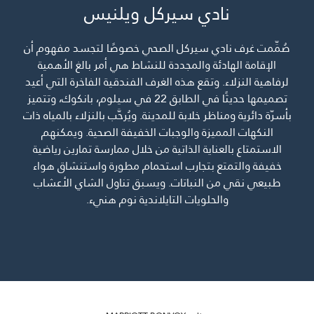
نادي سيركل ويلنيس
صُمِّمت غرف نادي سيركل الصحي خصوصًا لتجسد مفهوم أن
الإقامة الهادئة والمجددة للنشاط هي أمر بالغ الأهمية
لرفاهية النزلاء. وتقع هذه الغرف الفندقية الفاخرة التي أعيد
تصميمها حديثًا في الطابق 22 في سيلوم، بانكوك​، وتتميز
بأسرّة دائرية ومناظر خلابة للمدينة. ويُرحَّب بالنزلاء بالمياه ذات
النكهات المميزة والوجبات الخفيفة الصحية. ويمكنهم
الاستمتاع بالعناية الذاتية من خلال ممارسة تمارين رياضية
خفيفة والتمتع بتجارب استحمام مطورة واستنشاق هواء
طبيعي نقي من النباتات. ويسبق تناول الشاي الأعشاب
والحلويات التايلاندية نوم هنيء.