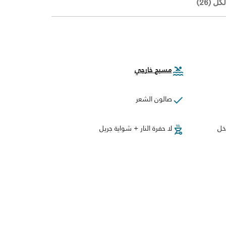
 (26)
مسبح خارجي
صالون الشعر
خل
لا حفرة النار + شواية جريل