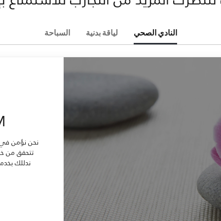
النادي الصحي
لياقة بدنية
السباحة
M
نحن نؤمن في ف
تتحقق من خلا
ندللك بخدما