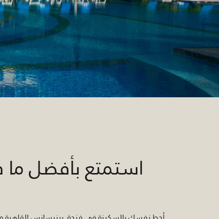
استمتع بأفضل ما 
أحِط نفسك بالسكينة في فندق رينيسانس القاهرة مير