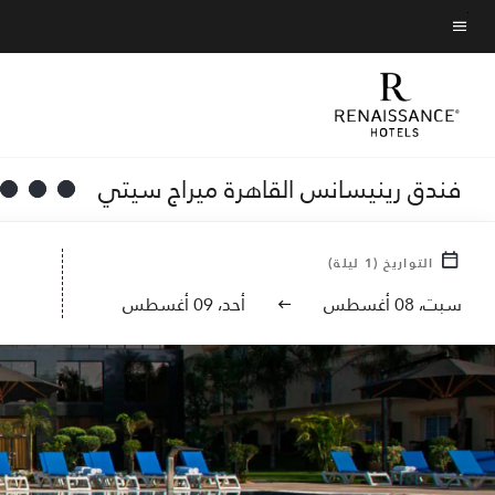
Skip
to
نص القائمة
main
content
فندق رينيسانس القاهرة ميراج سيتي
التواريخ
(
1
ليلة)
سبت، 08 أغسطس
أحد، 09 أغسطس