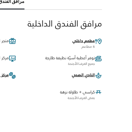
مرافق الفندق (3
مرافق الفندق الداخلية
مطعم داخلي
متجر ا
6 مطاعم
توفر أغطية أسرّة نظيفة طازجة
مركز ا
جميع الغرف/الأجنحة
النادي الصحي
مركز ا
كراسي + طاولة نزهة
بعض الغرف/الأجنحة