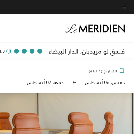
Skip
to
نص القائمة
main
content
فندق لو مريديان، الدار البيضاء
4.3
التواريخ
(
1
ليلة)
خميس، 06 أغسطس
جمعة، 07 أغسطس