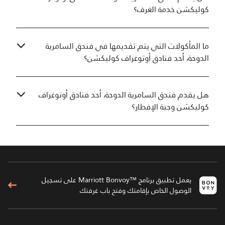
كوليكشن خدمة الغرف؟
ما المأكولات التي يتم تقديمها في فندق السامرية
الدوحة، أحد فنادق أوتوغراف كوليكشن؟
هل يقدم فندق السامرية الدوحة، أحد فنادق أوتوغراف
كوليكشن وجبة الإفطار؟
يعمل تطبيق برنامج ™Marriott Bonvoy على تسجيل
الوصول الخاص بإقامتك وفتح باب غرفتك