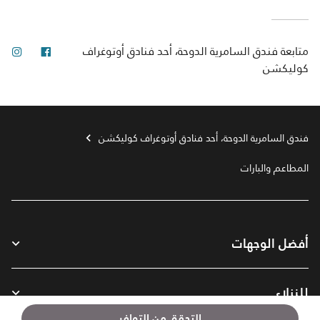
فيس بوك
انس
متابعة
فندق السامرية الدوحة، أحد فنادق أوتوغراف
كوليكشن
فندق السامرية الدوحة، أحد فنادق أوتوغراف كوليكشن
المطاعم والبارات
أفضل الوجهات
للنزلاء
التحقق من التوافر