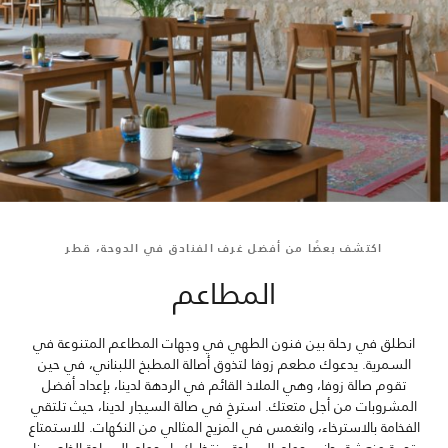
اكتشف بعضًا من أفضل غرف الفنادق في الدوحة، قطر
المطاعم
انطلق في رحلة بين فنون الطهي في وجهات المطاعم المتنوعة في
السمرية. يدعوك مطعم زوفا لتذوق أصالة المطبخ اللبناني، في حين
تقوم صالة زوفا، وهي الملاذ القائم في الردهة لدينا، بإعداد أفضل
المشروبات من أجل متعتك. استرخِ في صالة السيجار لدينا، حيث تلتقي
الفخامة بالاسترخاء، وانغمس في المزيج المثالي من النكهات. للاستمتاع
بتجربة منعشة بجانب حمام السباحة، ينتظرك بار حمام السباحة الخاص بنا،