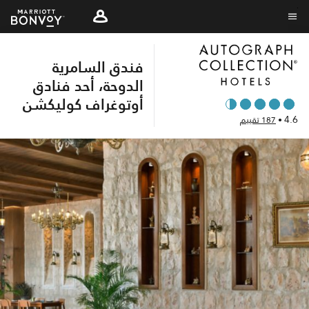
Skip
to
نص القائمة
main
فندق السامرية
content
الدوحة، أحد فنادق
أوتوغراف كوليكشن
4.6
•
187 تقييم