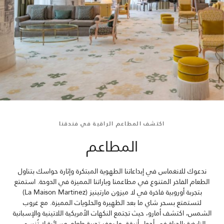
اكتشف المطاعم الراقية في فندقنا
المطاعم
ندعوك للانغماس في إبداعاتنا الطهوية المبتكرة وإثارة حواسك بتناول
الطعام الفاخر المتنوع في مطاعمنا وباراتنا المميزة في الدوحة. استمتع
بتجربة أوروبية فاخرة في لا ميزون مارتينيز (La Maison Martinez)
لتستمتع بسحر شاي ما بعد الظهيرة والحلويات المميزة. مع غروب
الشمس، اكتشف أمارو، حيث تجتمع النكهات الأمريكية اللاتينية والإسبانية
النابضة بالحياة في أجواء أنيقة، ما يوفر تجربة طعام مسائية لا تُنسى.