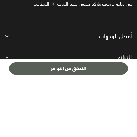
جي دبليو ماريوت ماركيز سيتي سنتر الدوحة
المطاعم
أفضل الوجهات
للنزلاء
التحقق من التوافر
شركتنا
تابعنا عبر:
Facebook
Instagram
Twitter
Youtube
العربية