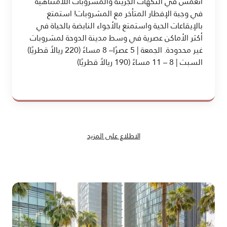
انغمس في النكهات الجريئة والمشروبات اللامتناهية
في وجبة الإفطار المتأخر مع المشروبات! استمتع
بالإيقاعات الحية واستمتع بالأجواء النابضة بالحياة في
أكثر الأماكن عصرية في وسط مدينة الدوحة لمشروبات
غير محدودة. الجمعة | 5 عصرًا– 8 مساءً (220 ريالاً قطريًا)
السبت | 8 – 11 مساءً (190 ريالاً قطريًا)
الاطلاع على المزيد