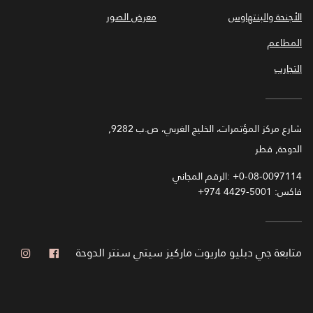
الأجنحة والبنتهاوس
معرض الصور
المطاعم
التجارب
شارع مركز المؤتمرات، الخليج الغربي، ص.ب 9282,
الدوحة, قطر
+0-08-0097114
الرقم المجاني:
فاكس:
+974 4429-5001
فيس بوك
انست
متابعة
جي دبليو ماريوت ماركيز سيتي سنتر الدوحة