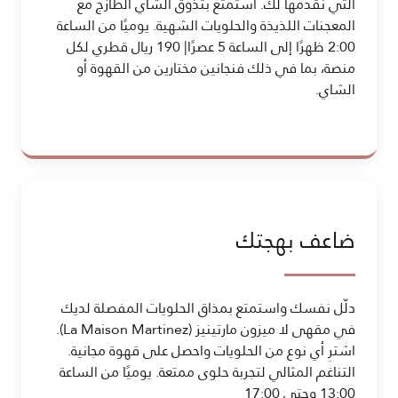
التي نقدمها لك. استمتع بتذوق الشاي الطازج مع
المعجنات اللذيذة والحلويات الشهية. يوميًا من الساعة
2:00 ظهرًا إلى الساعة 5 عصرًا| 190 ريال قطري لكل
منصة، بما في ذلك فنجانين مختارين من القهوة أو
الشاي.
ضاعف بهجتك
دلّل نفسك واستمتع بمذاق الحلويات المفصلة لديك
في مقهى لا ميزون مارتينيز (La Maison Martinez).
اشترِ أي نوع من الحلويات واحصل على قهوة مجانية.
التناغم المثالي لتجربة حلوى ممتعة. يوميًا من الساعة
13:00 وحتى 17:00