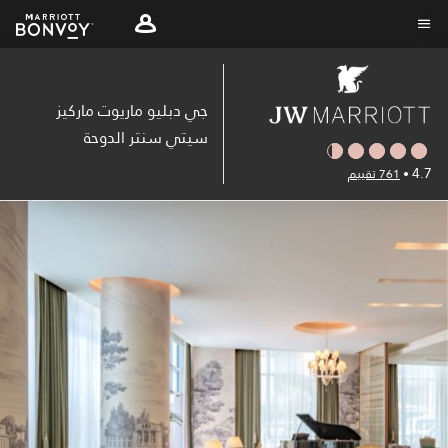
Skip
to
نص القائمة
main
content
جي دبليو ماريوت ماركيز
سيتي سنتر الدوحة
4.7
•
761 تقييم