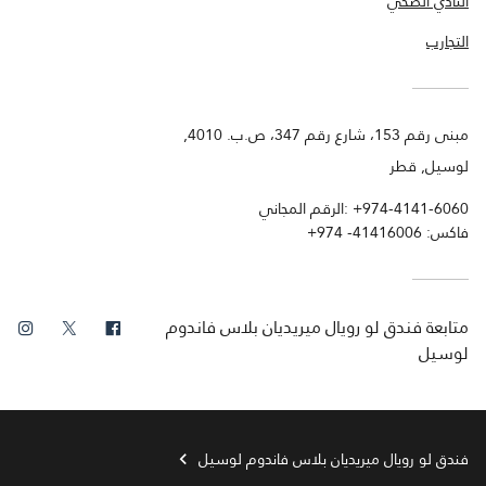
النادي الصحي
التجارب
مبنى رقم 153، شارع رقم 347، ص.ب. 4010,
لوسيل, قطر
+974-4141-6060
الرقم المجاني:
فاكس:
+974 -41416006
فيس بوك
تويتر
انس
متابعة
فندق لو رويال ميريديان بلاس فاندوم
لوسيل
فندق لو رويال ميريديان بلاس فاندوم لوسيل