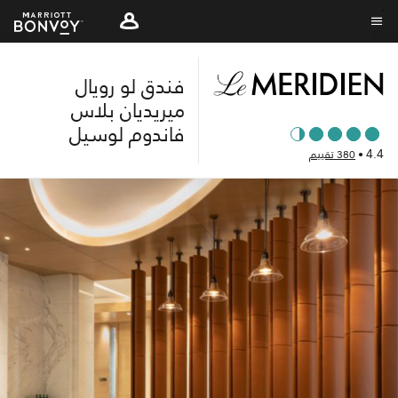
Skip
to
نص القائمة
main
فندق لو رويال
content
ميريديان بلاس
فاندوم لوسيل
4.4
•
380 تقييم