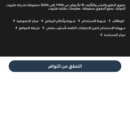
حقوق الطبع والنشر والتأليف © للأعوام من 1996 إلى 2026 محفوظة لشركة ماريوت
الدولية. جميع الحقوق محفوظة. معلومات ملكية ماريوت
Opens a new window
الوظائف
شروط الاستخدام
شروط وأحكام البرنامج
مركز الخصوصية
سهولة الاستخدام لذوي الاحتياجات الخاصة بأسلوب رقمي
خريطة المواقع
مركز المساعدة
التحقق من التوافر