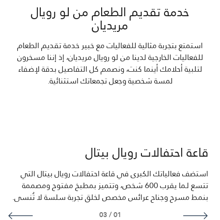
خدمة تقديم الطعام من لو رويال
مريديان
استمتع بتجربة مثالية للفعاليات مع خبير خدمة تقديم الطعام
للفعاليات الخارجية لدينا من لو رويال مريديان، إذ إننا مسخرون
لتلبية أحلامك أينما كنت، ونصمم كل التفاصيل بدقة لإضفاء
لمسة شخصية وجعل تجمعاتك استثنائية.
قاعة احتفالات رويال بيتال
استضف فعالياتك الكبرى في قاعة احتفالات رويال بيتال التي
تتسع لـما يقرب 600 شخص، وتتميز بمطبخ مفتوح ومصممة
بنمط مسرح وجناح عرائس مخصص لخلق تجربة سلسة لا تُنسى.
03
/
01