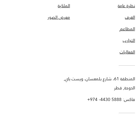
نظرة عامة
الملكية
الغرف
معرض الصور
المطاعم
التجارب
الفعاليات
المنطقة 61، شارع بلمعسان، ويست باي,
الدوحة, قطر
فاكس:
+974 -4430 5888