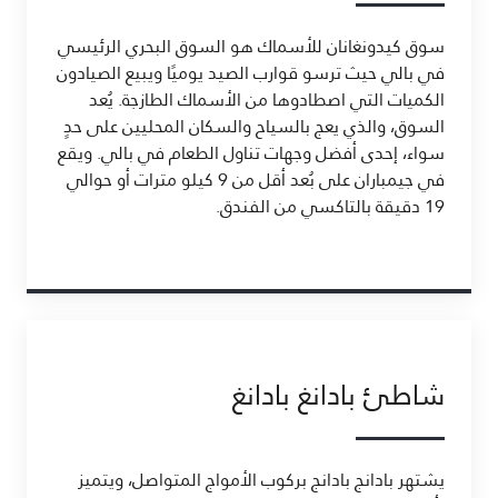
سوق كيدونغانان للأسماك هو السوق البحري الرئيسي
في بالي حيث ترسو قوارب الصيد يوميًا ويبيع الصيادون
الكميات التي اصطادوها من الأسماك الطازجة. يُعد
السوق، والذي يعج بالسياح والسكان المحليين على حدٍ
سواء، إحدى أفضل وجهات تناول الطعام في بالي. ويقع
في جيمباران على بُعد أقل من 9 كيلو مترات أو حوالي
19 دقيقة بالتاكسي من الفندق.
شاطئ بادانغ بادانغ
يشتهر بادانج بادانج بركوب الأمواج المتواصل، ويتميز