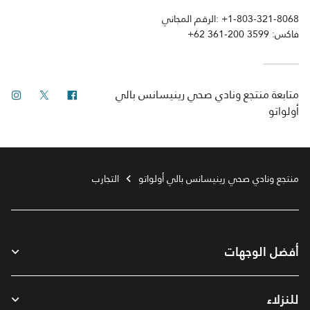
+1-803-321-8068
الرقم المجاني:
فاكس:
+62 361-200 3599
فيس بوك
تويتر
انس
متابعة
منتجع ونادي صحي رينيسانس بالي
أولواتو
منتجع ونادي صحي رينيسانس بالي أولواتو
التجارب
أفضل الوجهات
للنزلاء