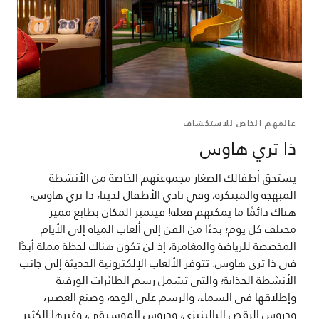
عالمهم الخاص للاستكشاف
ذا تري هاوس
يستحق أطفالك الصغار مجموعتهم الخاصة من الأنشطة
المبهجة والمبتكرة، وفي نادي الأطفال لدينا، ذا تري هاوس،
هناك دائمًا ما يمكنهم فعله! فيتميز المكان بطابع مميز
مختلف كل يوم؛ بدءًا من الفن إلى ألعاب المياه إلى الأيام
المخصصة للرياضة والمغامرة، إذ لن تكون هناك لحظة مملة أبدًا
في ذا تري هاوس. تتوفر الألعاب الإلكترونية الحديثة إلى جانب
الأنشطة الجذابة؛ والتي تشمل رسم الطائرات الورقية
وإطلاقها في السماء، والرسم على الوجه، وصنع العصير،
ودروس الرقص البالينيزي، ودروس الموسيقى، وغيرها الكثير.