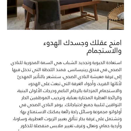
امنح عقلك وجسدك الهدوء
والاستجمام
استعادة الحيوية وتجديد الشباب هي السمة المحورية للنادي
الصحي في فندق رينيسانس. فمنذ اللحظة التي تدخل فيها
إلى غرفة معيشة النادي الصحي، ستشعر بالتأثير المهدئ
لأثاثها الفريد، وأجواء الغرفة التي تبعث على الهدوء
والاستجمام المزدانة بالرخام الناعم ودرجات الألوان البنية،
والرائحة العطرة المختارة بعناية، وترحيب الموظفين الحار
التواقين لتلبية جميع احتياجاتك. يوفر النادي الصحي في
أولواتو مجموعة وسائل راحة رائعة يمكنك الاستمتاع بها؛
وتشتمل على غرفة بخار تتألق بعبير الزيوت العطرية، وساونا،
وأردية حمام، ونعال، وغرف تغيير ملابس منفصلة للذكور