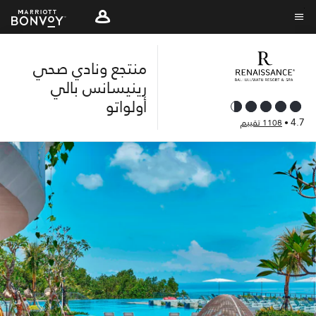
Skip
to
نص القائمة
main
منتجع ونادي صحي
content
رينيسانس بالي
أولواتو
4.7
•
1108 تقييم