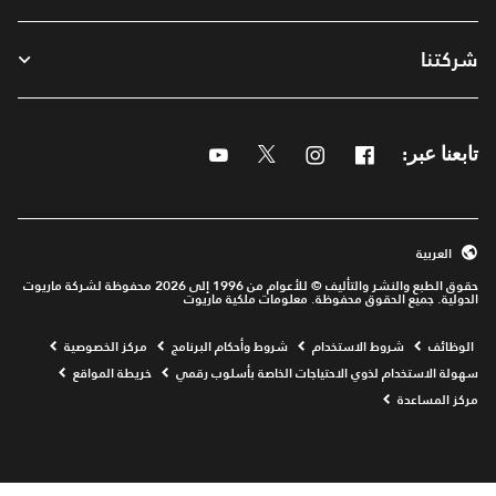
شركتنا
Youtube
Twitter
Instagram
Facebook
تابعنا عبر:
العربية
حقوق الطبع والنشر والتأليف © للأعوام من 1996 إلى 2026 محفوظة لشركة ماريوت
الدولية. جميع الحقوق محفوظة. معلومات ملكية ماريوت
Opens a new window
الوظائف
شروط الاستخدام
شروط وأحكام البرنامج
مركز الخصوصية
سهولة الاستخدام لذوي الاحتياجات الخاصة بأسلوب رقمي
خريطة المواقع
مركز المساعدة