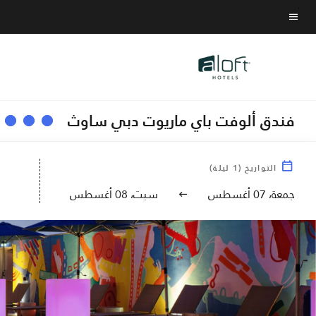
Skip
to
نص القائمة
main
content
فندق ألوفت باي ماريوت دبي ساوث
التواريخ
(
1
ليلة)
جمعة، 07 أغسطس
سبت، 08 أغسطس