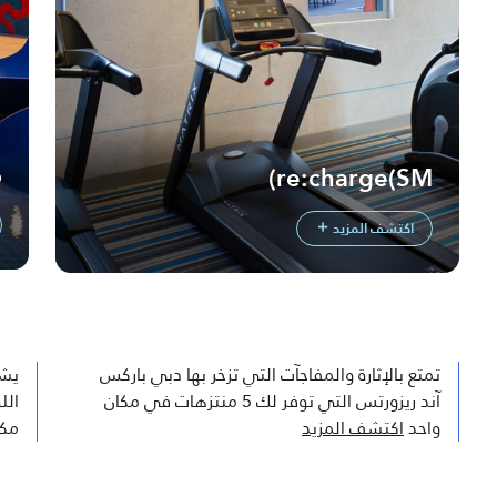
م
re:charge(SM)
اكتشف المزيد
تمتع بالإثارة والمفاجآت التي تزخر بها دبي باركس
يشغ
آند ريزورتس التي توفر لك 5 منتزهات في مكان
واحد
اكتشف المزيد
مكت