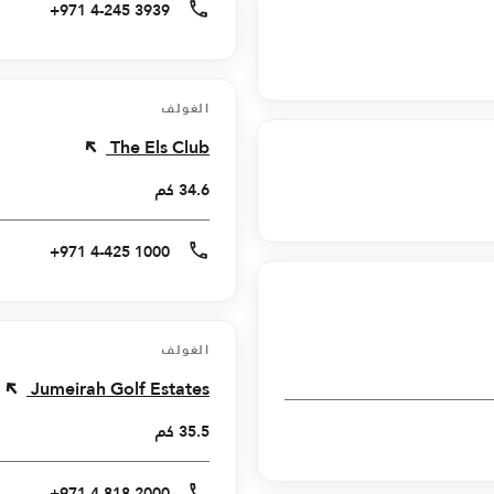
+971 4-245 3939
الغولف
The Els Club
34.6 كم
+971 4-425 1000
الغولف
Jumeirah Golf Estates
35.5 كم
+971 4-818 2000