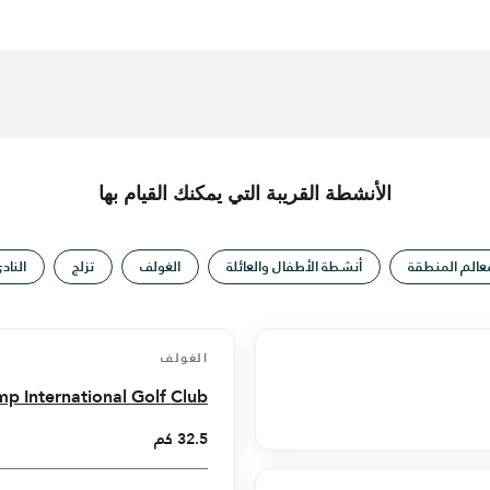
الأنشطة القريبة التي يمكنك القيام بها
الم المنطقة
أنشطة الأطفال والعائلة
الغولف
تزلج
الناد
الغولف
mp International Golf Club
32.5 كم