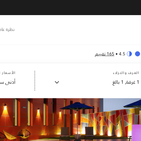
نظرة عام
4.5
•
165 تقييم
الغرف والنزلاء
الأسعار ا
1
غرفة,
1
بالغ
أدنى سع