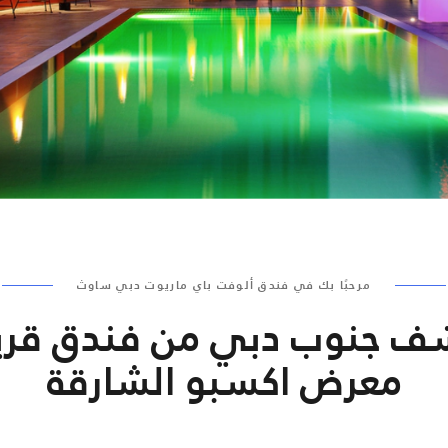
مرحبًا بك في فندق ألوفت باي ماريوت دبي ساوث
ف جنوب دبي من فندق قري
معرض اكسبو الشارقة