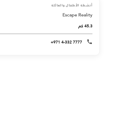
أنشطة الأطفال والعائلة
Escape Reality
45.3 كم
+971 4-332 7777