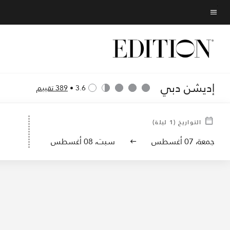
Skip
to
نص القائمة
main
content
إديشن دبي
3.6
•
389 تقييم
صور الفندق
غرف النزلاء
التواريخ
(
1
ليلة)
جمعة، 07 أغسطس
سبت، 08 أغسطس