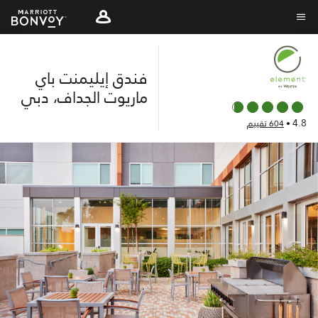
Skip
to
نص القائمة
main
content
فندق إيليمنت باي
ماريوت الجداف، دبي
4.8
•
604 تقييم