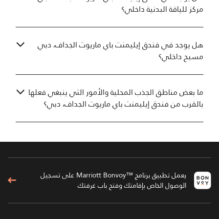
مركز للياقة البدنية داخلي؟
هل يوجد في فندق إيليمنت باي ماريوت الجداف، دبي
مسبح داخلي؟
ما بعض مناطق الجذب المحلية والأمور التي ينبغي فعلها
بالقرب من فندق إيليمنت باي ماريوت الجداف، دبي؟
يعمل تطبيق برنامج ™Marriott Bonvoy على تسجيل
الوصول الخاص بإقامتك وفتح باب غرفتك