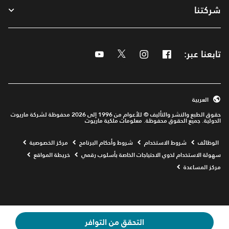
شركتنا
تابعنا عبر:
Facebook
Instagram
Twitter
Youtube
العربية
حقوق الطبع والنشر والتأليف © للأعوام من 1996 إلى 2026 محفوظة لشركة ماريوت
الدولية. جميع الحقوق محفوظة. معلومات ملكية ماريوت
Opens a new window
الوظائف
شروط الاستخدام
شروط وأحكام البرنامج
مركز الخصوصية
سهولة الاستخدام لذوي الاحتياجات الخاصة بأسلوب رقمي
خريطة المواقع
مركز المساعدة
التحقق من التوافر