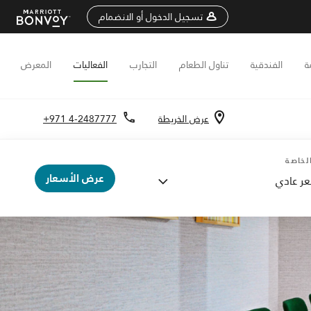
تسجيل الدخول أو الانضمام
ة
الفندقية
تناول الطعام
التجارب
الفعاليات
المعرض
عرض الخريطة
+971 4-2487777
لخاصة
عرض الأسعار
ر عادي