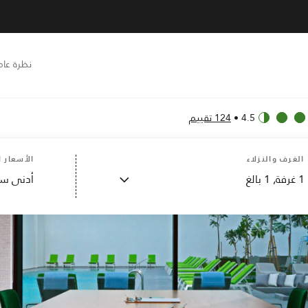
نظرة عام
4.5
•
124 تقييم
الغرف والنزلاء
الأسعار ا
1
غرفة,
1
بالغ
أدنى سع