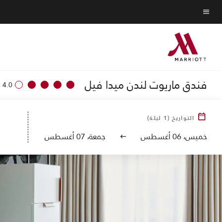
Skip
to
نص القائمة
main
content
فندق ماريوت لندن ميدا فيل
•
4.0
التواريخ
(
1
ليلة)
خميس، 06 أغسطس
جمعة، 07 أغسطس