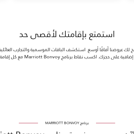
استمتع بإقامتك لأقصى حد
 لك عروضنا آفاقًا أوسع. استكشف الباقات الموسمية والتجارب العائلية
 برنامج Marriott Bonvoy مع كل إقامة، لتستمتع بكل لحظة في لندن.
برنامج MARRIOTT BONVOY