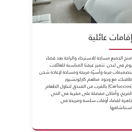
قامات عائلية
منح الجميع مساحة للاسترخاء والراحة بعد قضاء
وم في لندن. تتميز غرفنا المناسبة للعائلات
تصميمات مرنة وأسرّة مريحة ومساحة لإعادة شحن
اقتك، مع وجود مطعم كارلوتشيوز
(Carluccios) بالقرب من الفندق لتناول الطعام
لمريح، وأماكن مفضلة على مقربة في الحي
اهزة لقضاء أوقات سلسة ومريحة في
ستكشافها.