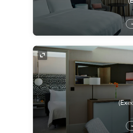
د
رمز التوسيع
د