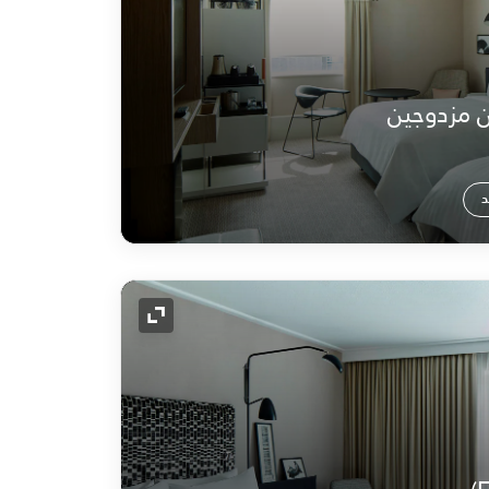
 مزدوجين
د
رمز التوسيع