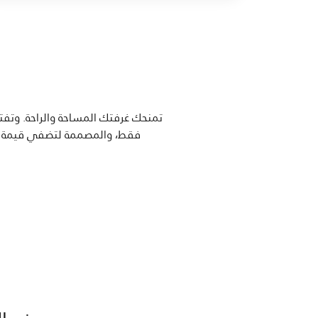
تمنحك غرفتك المساحة والراحة. وتفتح
فقط، والمصممة لتضفي قيمة إضافية على حجزك. اكسب نقاط