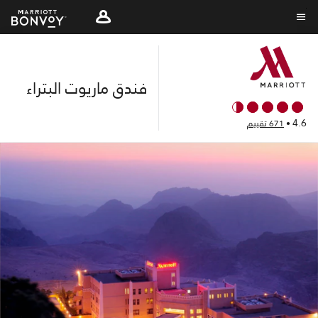
Skip
to
نص القائمة
main
content
فندق ماريوت البتراء
4.6
•
671 تقييم