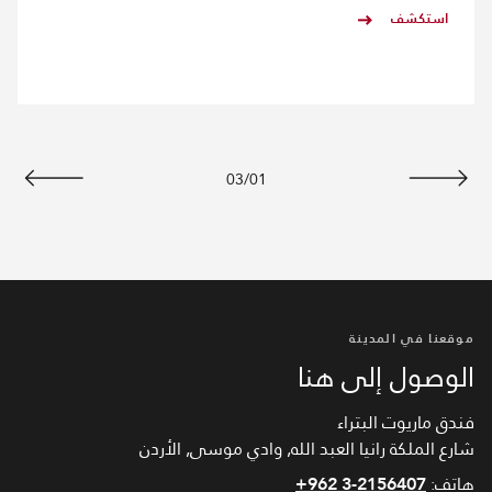
استكشف
03
/
01
السابق
التالي
موقعنا في المدينة
الوصول إلى هنا
فندق ماريوت البتراء
شارع الملكة رانيا العبد الله, وادي موسى, الأردن
هاتف:
+962 3-2156407