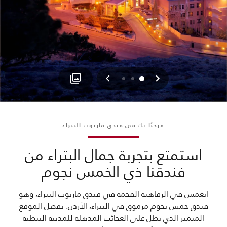
السابق
التالي
2
1
0
مرحبًا بك في فندق ماريوت البتراء
استمتع بتجربة جمال البتراء من
فندقنا ذي الخمس نجوم
انغمس في الرفاهية الفخمة في فندق ماريوت البتراء، وهو
فندق خمس نجوم مرموق في البتراء، الأردن. بفضل الموقع
المتميز الذي يطل على العجائب المذهلة للمدينة النبطية