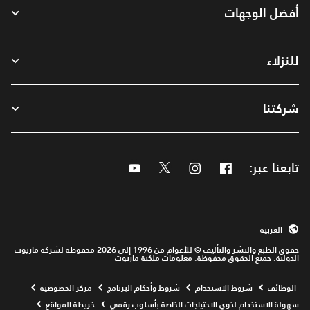
أفضل الوجهات
للنزلاء
شركتنا
تابعنا عبر:
Facebook
Instagram
Twitter
Youtube
العربية
حقوق الطبع والنشر والتأليف © للأعوام من 1996 إلى 2026 محفوظة لشركة ماريوت
الدولية. جميع الحقوق محفوظة. معلومات ملكية ماريوت
Opens a new window
الوظائف
شروط الاستخدام
شروط وأحكام البرنامج
مركز الخصوصية
سهولة الاستخدام لذوي الاحتياجات الخاصة بأسلوب رقمي
خريطة المواقع