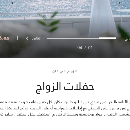
سابق
التالي
3
2
1
0
|
معرض
04
/
01
الزواج في كان
حفلات الزواج
الأناقة بالبحر. في فندق جي دبليو ماريوت كان، كل حفل زفاف هو تجربة مصمم
د الزواج في تراس أعلى السطح مع إطلالات بانورامية أو على القارب العائم لشريك
 الشمس الذهبي أجواء رومانسية وحسية لا تُقاوم. استضف حفل استقبال ساحر في 