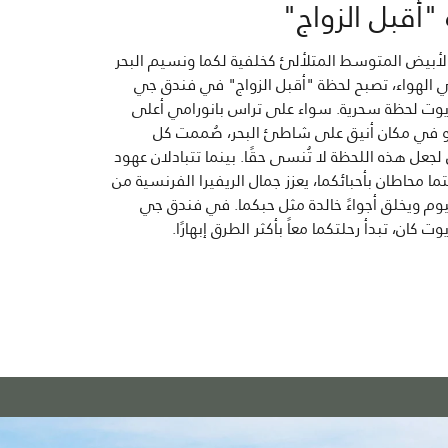
"أقبل الزواج"
الأبيض المتوسط المتلألئ كخلفية لكما ونسيم البحر
ي الهواء، تصبح لحظة "أقبل الزواج" في فندق جي
ريوت لحظة سحرية. سواء على تراس بانورامي أعلى
 في مكان أنيق على شاطئ البحر، صُممت كل
لجعل هذه اللحظة لا تُنسى حقًا. بينما تتبادلان عهود
نتما محاطان بأحبائكما، يعزز جمال الريفيرا الفرنسية من
وم ويخلق أجواءً خالدة مثل حبكما. في فندق جي
وت كان، تبدأ رحلتكما معاً بأكثر الطرق إبهارًا.