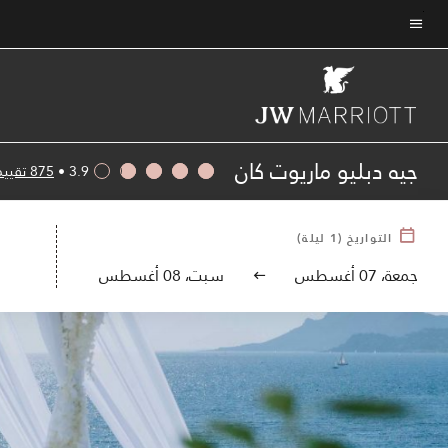
Skip
to
نص القائمة
main
content
جيه دبليو ماريوت كان
3.9
•
875 تقييم
التواريخ
(
1
ليلة)
جمعة، 07 أغسطس
سبت، 08 أغسطس