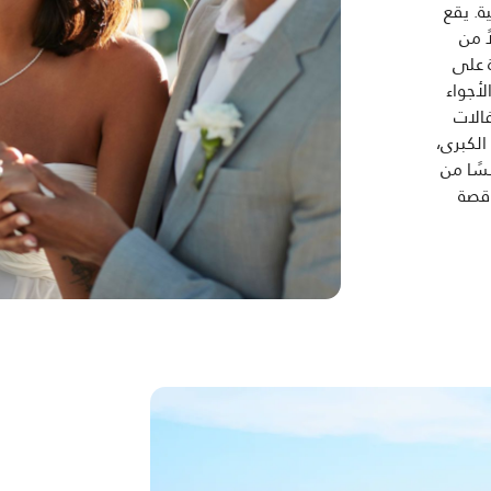
ة. يقع
ً من
ة على
لأجواء
فالات
الكبرى،
سًا من
 قصة