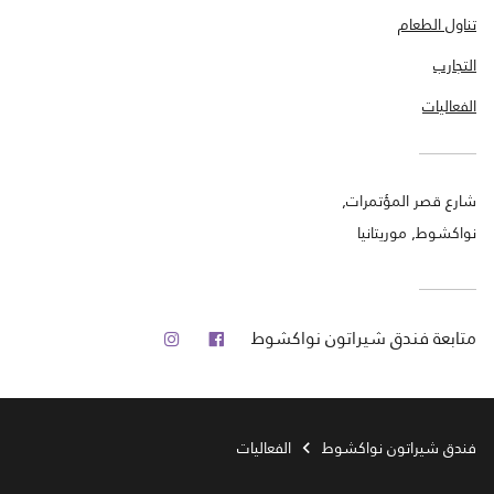
تناول الطعام
التجارب
الفعاليات
شارع قصر المؤتمرات,
نواكشوط, موريتانيا
فيس بوك
انستجرام
متابعة
فندق شيراتون نواكشوط
فندق شيراتون نواكشوط
الفعاليات