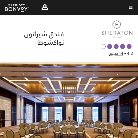
Skip
to
نص القائمة
main
content
فندق شيراتون
نواكشوط
4.2
•
14 تقييم