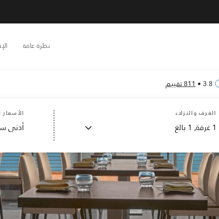
نظرة عامة
الإ
3.8
•
811 تقييم
الغرف والنزلاء
الأسعار ا
1
غرفة,
1
بالغ
أدنى سع