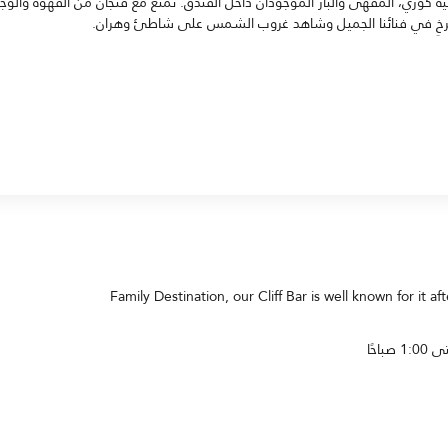
 كوزي، المقهى والبار الموجودان داخل الفندق. تمتَّع مع فنجان من القهوة والوجب
استرخِ في فنائنا الجميل وشاهد غروب الشمس على شاطئ وهران.
Family Destination, our Cliff Bar is well known for it a