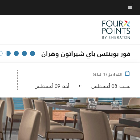
Skip
to
نص القائمة
main
content
فور بوينتس باي شيراتون وهران
التواريخ
(
1
ليلة)
سبت، 08 أغسطس
أحد، 09 أغسطس