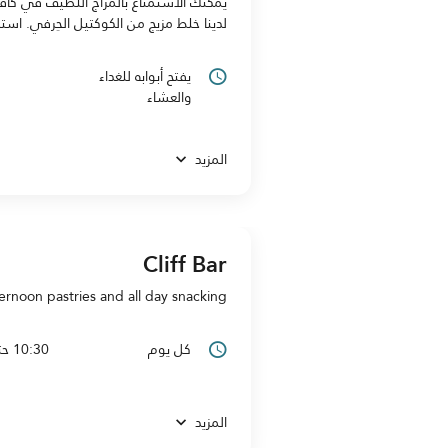
يمكنك الاستمتاع بالمزاج اللطيف في كافيه
لدينا خلط مزيج من الكوكتيل الحِرفي. 
يفتح أبوابه للغداء
والعشاء
المزيد
Cliff Bar
fternoon pastries and all day snacking
كل يوم
10:30 حتى 1:00 صباحًا
المزيد