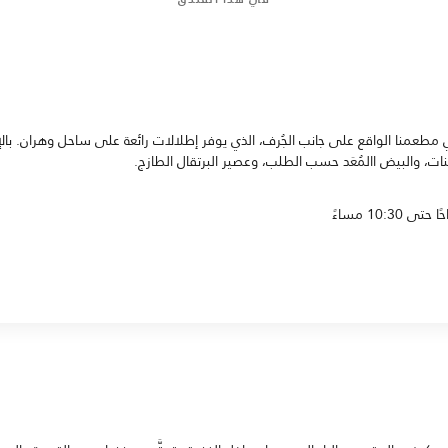
منا الواقع على جانب الجُرف، الذي يوفر إطلالات رائعة على ساحل وهران. بالإضا
، والبيض االمُعَد حسب الطلب، وعصير البرتقال الطازج.