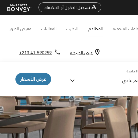
تسجيل الدخول أو الانضمام
قامات الفندقية
المطاعم
التجارب
الفعاليات
معرض الصور
عرض الخريطة
+213 41-590259
لخاصة
عرض الأسعار
ر عادي