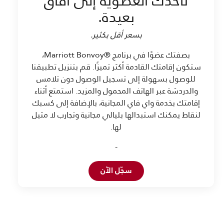
تأخذك العضوية إلى آفاق
بعيدة.
بسعر أقل بكثير.
بصفتك عضوًا في برنامج ®Marriott Bonvoy،
ستكون إقامتك القادمة أكثر تميزًا. قم بتنزيل تطبيقنا
للوصول بسهولة إلى تسجيل الوصول دون تلامس
والدردشة عبر الهاتف المحمول والمزيد. استمتع أثناء
إقامتك بخدمة واي فاي المجانية، بالإضافة إلى كسبك
لنقاط يمكنك استبدالها بليالي مجانية وتجارب لا مثيل
لها.
-
Open in New Tab
سجّل الآن