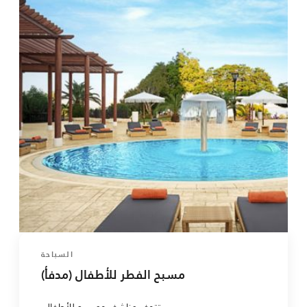
السباحة
مسبح الفطر للأطفال (مدفأ)
تتوفر مناشف ومسبح للأطفال.