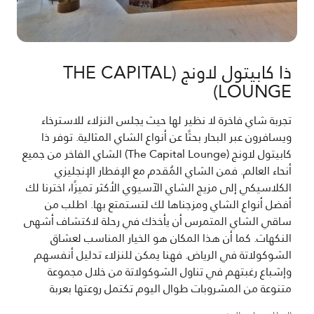
ذا كابيتول لاونج (THE CAPITAL
LOUNGE)
تجربة شاي فاخرة لا نظير لها حيث يجلس النزلاء للاسترخاء
ويسافرون عبر البحار بحثًا عن أنواع الشاي المثالية. توفر ذا
كابيتول لاونج (The Capital Lounge) الشاي الفاخر من جميع
أنحاء العالم. فمن الشاي المُقدم مع الإفطار الإنجليزي
الكلاسيكي إلى مزيج الشاي الآسيوي الأكثر تميزًا، اخترنا لك
أفضل أنواع الشاي ومزجناها لك لتستمتع بها. اطلب من
ساقي الشاي المتمرس أن يأخذك في رحلة لاكتشاف أشهى
النكهات. كما أن هذا المكان هو الخيار المناسب لعشاق
الشوكولاتة في الرياض. فهنا يمكن للنزلاء تدليل أنفسهم
وإشباع رغبتهم في تناول الشوكولاتة من خلال مجموعة
متنوعة من المشروبات طوال اليوم تكتمل روعتها بعربة
الشوكولاتة المميزة. فمن الموكا وكرواسون الشوكولاتة في