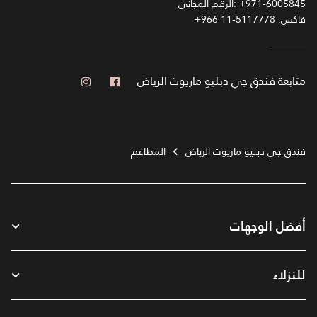
+971-6005845
الرقم المجاني:
فاكس:
+966 11-5117778
فيس بوك
انستجرام
متابعة
فندق جي دبليو ماريوت الرياض
فندق جي دبليو ماريوت الرياض
المطاعم
أفضل الوجهات
للنزلاء