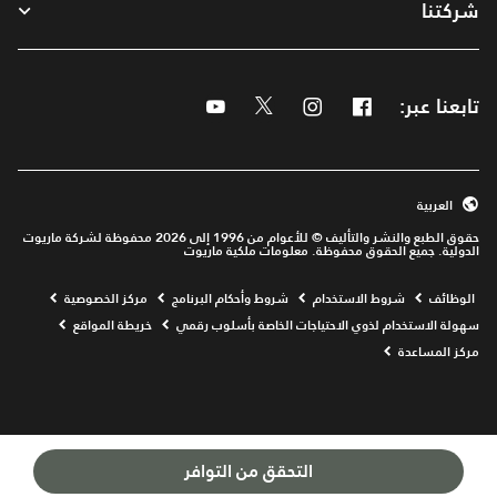
شركتنا
تابعنا عبر:
Facebook
Instagram
Twitter
Youtube
العربية
حقوق الطبع والنشر والتأليف © للأعوام من 1996 إلى 2026 محفوظة لشركة ماريوت
الدولية. جميع الحقوق محفوظة. معلومات ملكية ماريوت
Opens a new window
الوظائف
شروط الاستخدام
شروط وأحكام البرنامج
مركز الخصوصية
سهولة الاستخدام لذوي الاحتياجات الخاصة بأسلوب رقمي
خريطة المواقع
مركز المساعدة
التحقق من التوافر