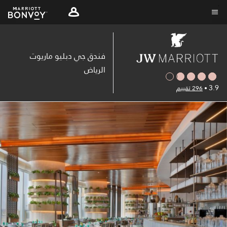
Skip
to
نص القائمة
main
content
فندق جي دبليو ماريوت
الرياض
3.9
•
296 تقييم