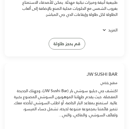
طبيعية أنيقة وميزات نباتية مهدئة. يمكن للأصدقاء الاستمتاع
بغروب الشمس مع الحلويات محلية الصنع بالإضافة إلى ألعاب
الطاولة لكل طاولة وإيقاعات الدي جي المباشر.
المزيد
قم بحجز طاولة
JW SUSHI BAR
مطبخ ياباني
اكتشف جي دبليو سوشي بار (JW Sushi Bar)، وجهتك الجديدة
المفضلة، حيث يقدم طهاتنا الموهوبون السوشي المصنوع بخبرة
عالية. استمتع بمقاعد البار الخاصة، أو اطلب السوشي لتأخذه معك.
تتميز قائمتنا بمجموعة متنوعة لذيذة، تشمل حساء الميسو،
ولفائف السوشي، والماكي، والني...