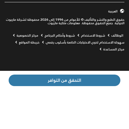
العربية
حقوق الطبع والنشر والتأليف © للأعوام من 1996 إلى 2026 محفوظة لشركة ماريوت
الدولية. جميع الحقوق محفوظة. معلومات ملكية ماريوت
Opens a new window
الوظائف
شروط الاستخدام
شروط وأحكام البرنامج
مركز الخصوصية
سهولة الاستخدام لذوي الاحتياجات الخاصة بأسلوب رقمي
خريطة المواقع
مركز المساعدة
التحقق من التوافر