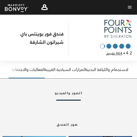
Skip
to
نص القائمة
main
content
فندق فور بوينتس باي
شيراتون الشارقة
4.2
•
464 تقييم
طعام
الاستجمام واللياقة البدنية
المزارات السياحية القريبة
الفعاليات والاجتماعات
السهم الأيسر
السه
الصور والفيديو
صور الفندق