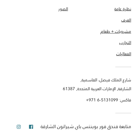
نظرة عامة
الصور
الغرف
مشروبات + طعام
التجارب
الفعاليات
شارع الملك فيصل، القاسمية,
الشارقة, الإمارات العربية المتحدة, 61387
فاكس:
+971 6-5131099
فيس بوك
انستجرام
متابعة
فندق فور بوينتس باي شيراتون الشارقة