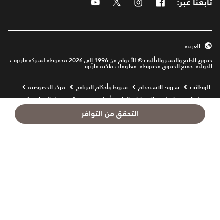
تابعنا عبر:
Facebook
Instagram
Twitter
Youtube
العربية
حقوق الطبع والنشر والتأليف © للأعوام من 1996 إلى 2026 محفوظة لشركة ماريوت
الدولية. جميع الحقوق محفوظة. معلومات ملكية ماريوت
Opens a new window
الوظائف
شروط الاستخدام
شروط وأحكام البرنامج
مركز الخصوصية
سهولة الاستخدام لذوي الاحتياجات الخاصة بأسلوب رقمي
خريطة المواقع
مركز المساعدة
التحقق من التوافر
prod31,A43F771A-93EA-5CC8-BFEF-03C2E5BB0E9C,rel-R24.9.4