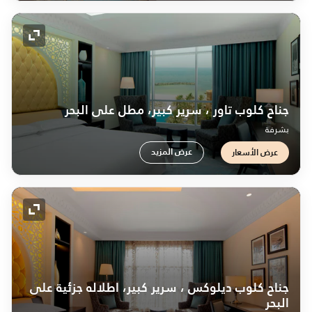
رمز التو
جناح كلوب تاور ، سرير كبير، مطل على البحر
بشرفة
عرض المزيد
عرض الأسعار
رمز التو
جناح كلوب ديلوكس ، سرير كبير، اطلاله جزئية على
البحر