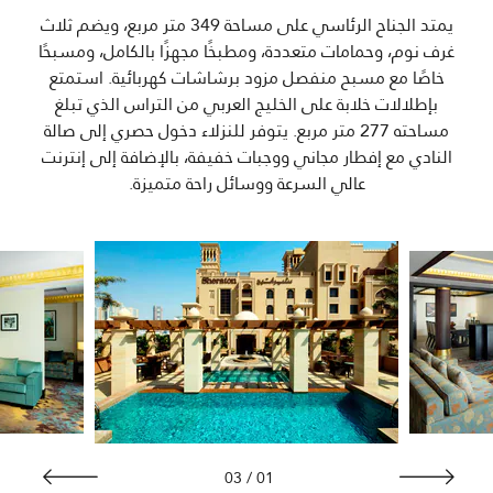
يمتد الجناح الرئاسي على مساحة 349 متر مربع، ويضم ثلاث
غرف نوم، وحمامات متعددة، ومطبخًا مجهزًا بالكامل، ومسبحًا
خاصًا مع مسبح منفصل مزود برشاشات كهربائية. استمتع
بإطلالات خلابة على الخليج العربي من التراس الذي تبلغ
مساحته 277 متر مربع. يتوفر للنزلاء دخول حصري إلى صالة
النادي مع إفطار مجاني ووجبات خفيفة، بالإضافة إلى إنترنت
عالي السرعة ووسائل راحة متميزة.
03
/
01