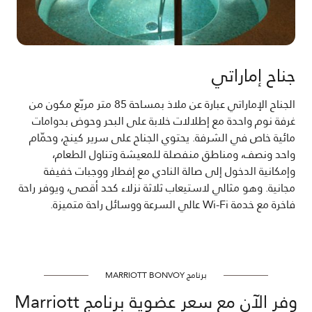
جناح إماراتي
الجناح الإماراتي عبارة عن ملاذ بمساحة 85 متر مربّع مكون من
غرفة نوم واحدة مع إطلالات خلابة على البحر وحوض بدوامات
مائية خاص في الشرفة. يحتوي الجناح على سرير كينج، وحمّام
واحد ونصف، ومناطق منفصلة للمعيشة وتناول الطعام،
وإمكانية الدخول إلى صالة النادي مع إفطار ووجبات خفيفة
مجانية. وهو مثالي لاستيعاب ثلاثة نزلاء كحد أقصى، ويوفر راحة
فاخرة مع خدمة Wi-Fi عالي السرعة ووسائل راحة متميزة.
برنامج MARRIOTT BONVOY
وفر الآن مع سعر عضوية برنامج Marriott