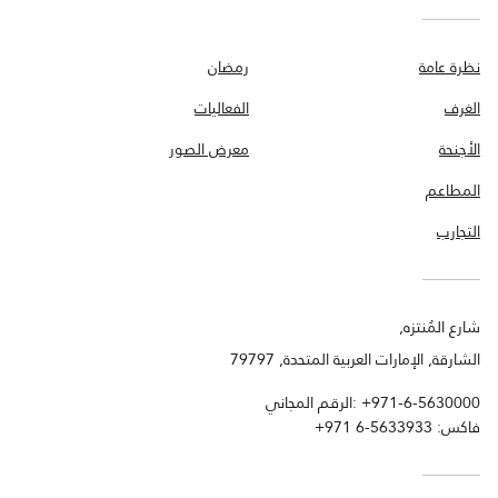
نظرة عامة
رمضان
الغرف
الفعاليات
الأجنحة
معرض الصور
المطاعم
التجارب
شارع المُنتزه,
الشارقة, الإمارات العربية المتحدة, 79797
+971-6-5630000
الرقم المجاني:
فاكس:
+971 6-5633933