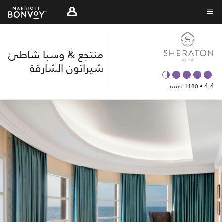
Skip
to
نص القائمة
main
content
منتجع & وسبا شاطئ
شيراتون الشارقة
4.4
•
1180 تقييم