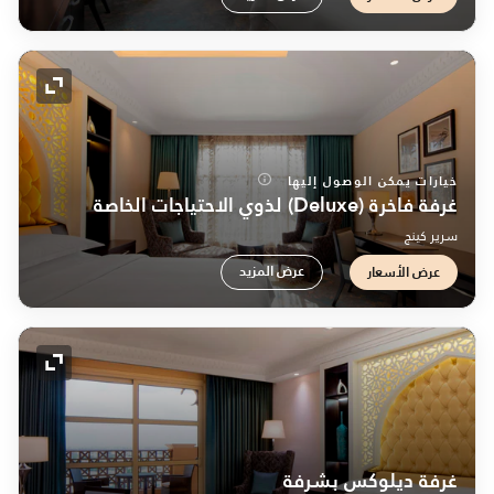
رمز التو
خيارات يمكن الوصول إليها
غرفة فاخرة (Deluxe) لذوي الاحتياجات الخاصة
سرير كينج
عرض المزيد
عرض الأسعار
رمز التو
غرفة ديلوكس بشرفة