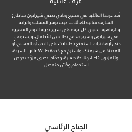
غرف عائلية
تُعد غرفنا العائلية في منتجع ونادي صحي شيراتون شاطئ
الشارقة مثالية للعائلات، حيث توفر المساحة والراحة
والرفاهية. تحتوي كل غرفة على سرير تجربة النوم المتميزة
في شيراتون وسرير مدمج بطابقين للأطفال، ويستوعب
حتى أربعة نزلاء. استمتع بإطلالات على البحر، أو المسبح، أو
المدينة من شرفتك، واسترخِ مع خدمة Wi-Fi عالي السرعة،
وتلفزيون LED، وثلاجة صغيرة، وحمّام عصري مزوّد بحوض
استحمام ودُش منفصل.
الجناح الرئاسي