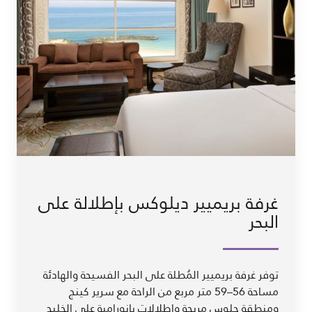
غرفة بريميير ديلوكس بإطلالة على
البحر
توفر غرفة بريميير المُطلة على البحر الفسيحة والهادئة
مساحة 56–59 متر مربع من الراحة مع سرير كينج
ومنطقة جلوس مريحة وإطلالات بانورامية على الخليج