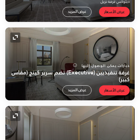
ديلوكس غرفة نزيل
عرض المزيد
عرض الأسعار
رمز التو
خيارات يمكن الوصول إليها
غرفة تنفيذيين (Executive) تضم سرير كينج (مقاس
كبير)
عرض المزيد
عرض الأسعار
رمز التو