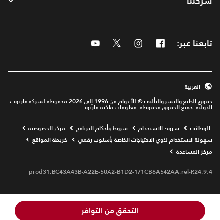
شركتنا
تابعنا عبر:
Facebook
Instagram
Twitter
Youtube
العربية
حقوق الطبع والنشر والتأليف © للأعوام من 1996 إلى 2026 محفوظة لشركة ماريوت
الدولية. جميع الحقوق محفوظة. معلومات ملكية ماريوت
Opens a new window
الوظائف
شروط الاستخدام
شروط وأحكام البرنامج
مركز الخصوصية
سهولة الاستخدام لذوي الاحتياجات الخاصة بأسلوب رقمي
خريطة المواقع
مركز المساعدة
prod31,BC43A43B-A22E-50A2-B1D2-171CB6A542AA,rel-R24.9.4
التحقق من التوافر