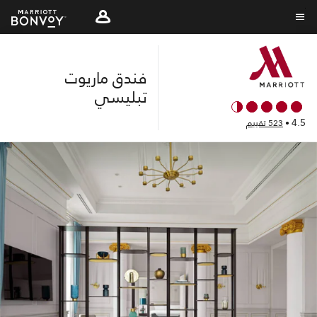
Skip
to
نص القائمة
main
content
فندق ماريوت
تبليسي
4.5
•
523 تقييم