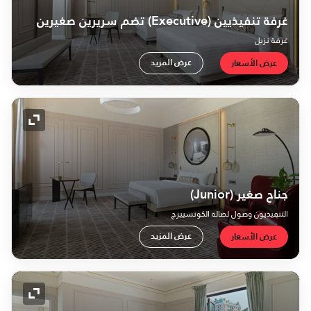
غرفة تنفيذيين (Executive) تضم سريرين صغيرين
غرفة نزيل
عرض المزيد
عرض الأسعار
رمز التو
جناح صغير (Junior)
التنفيذيون وصول لصالة الكونسييرج
عرض المزيد
عرض الأسعار
رمز التو