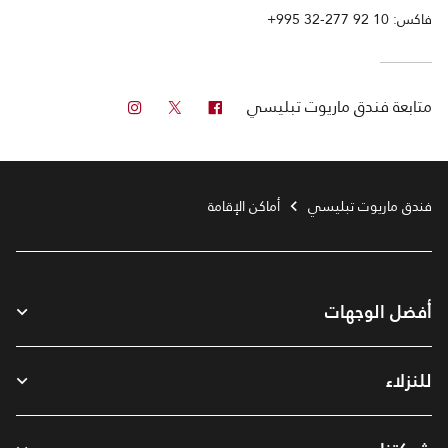
فاكس:
+995 32-277 92 10
فيس بوك
تويتر
انستجرام
متابعة
فندق ماريوت تبليسي
فندق ماريوت تبليسي
أماكن الإقامة
أفضل الوجهات
للنزلاء