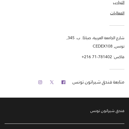
التجارب
الفعاليات
شارع الجامعة العربية، صباحًا. ب. 345,
تونس, CEDEX108
فاكس:
+216 71-781402
فيس بوك
تويتر
انستجرام
متابعة
فندق شيراتون تونس
فندق شيراتون تونس