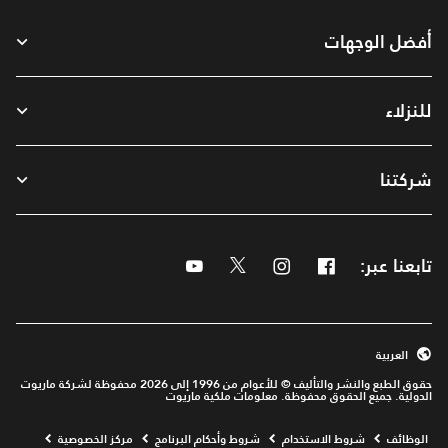
أفضل الوجهات
للنزلاء
شركتنا
تابعنا عبر:
Facebook
Instagram
Twitter
Youtube
العربية
حقوق الطبع والنشر والتأليف © للأعوام من 1996 إلى 2026 محفوظة لشركة ماريوت
الدولية. جميع الحقوق محفوظة. معلومات ملكية ماريوت
Opens a new window
الوظائف
شروط الاستخدام
شروط وأحكام البرنامج
مركز الخصوصية