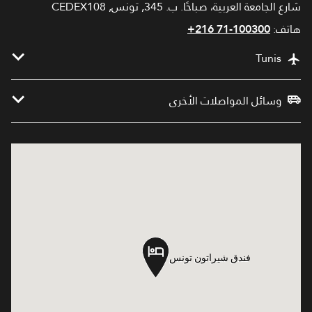
شارع الجامعة العربية، صباحًا. ب. 345, تونس, CEDEX108
هاتف:
+216 71-100300
Tunis
وسائل المواصلات الأخرى
فندق شيراتون تونس
فندق شيراتون تونس