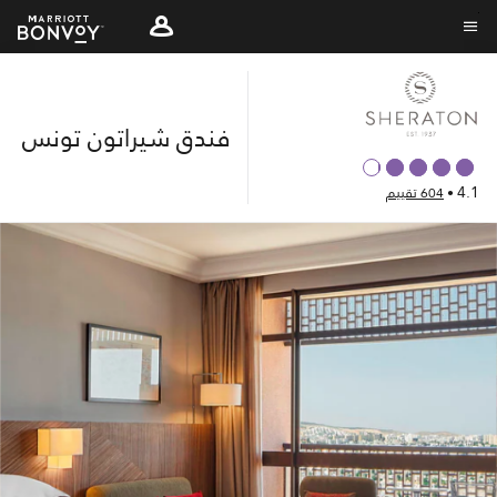
Skip
to
نص القائمة
main
content
فندق شيراتون تونس
4.1
•
604 تقييم