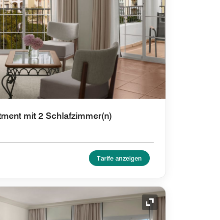
tment mit 2 Schlafzimmer(n)
Tarife anzeigen
Symbol "Ausklappe