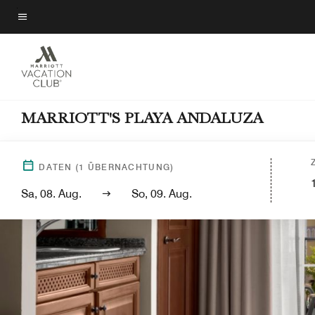
Skip
to
Menütext
main
content
MARRIOTT'S PLAYA ANDALUZA
DATEN
(
1
ÜBERNACHTUNG)
Sa, 08. Aug.
So, 09. Aug.