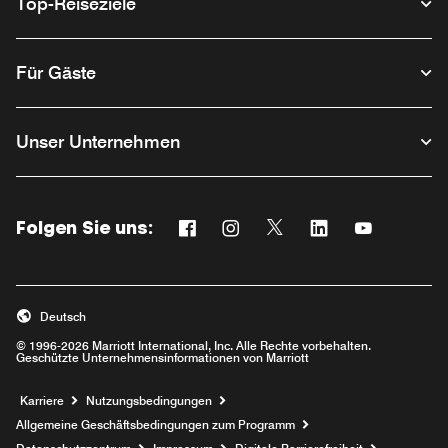
Top-Reiseziele
Für Gäste
Unser Unternehmen
Folgen Sie uns:
Facebook
Instagram
Twitter
Linkedin
Youtube
Opens a new window
Opens a new window
Opens a new window
Opens a new win
Opens a ne
Deutsch
© 1996-2026 Marriott International, Inc. Alle Rechte vorbehalten.
Geschützte Unternehmensinformationen von Marriott
Opens a new window
Karriere
Nutzungsbedingungen
Allgemeine Geschäftsbedingungen zum Programm