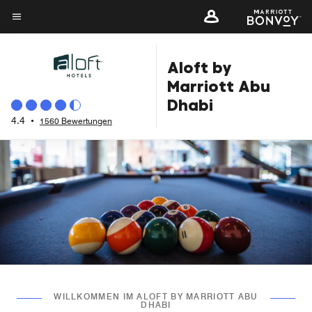
Skip
to
Menütext
main
Aloft by
content
Marriott Abu
Dhabi
4.4
•
1560 Bewertungen
WILLKOMMEN IM ALOFT BY MARRIOTT ABU
DHABI