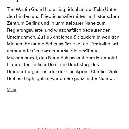
The Westin Grand Hotel liegt ideal an der Ecke Unter
den Linden und Friedrichstraße mitten im historischen
Zentrum Berlins und in unmittelbarer Nähe zum
Regierungsviertel und wirtschaftlich bedeutenden
Unternehmen. Zu Fuß erreichen Sie zudem in wenigen
Minuten bekannte Sehenswürdigkeiten. Der italienisch
anmutende Gendarmenmarkt, die berühmte
Museumsinsel, das Neue Schloss mit dem Humboldt
Forum, der Berliner Dom, der Reichstag, das
Brandenburger Tor oder der Checkpoint Charlie: Viele
Berliner Highlights erwarten Sie ganz in der Nähe.
Opernhäuser, das angrenzende Theaterviertel East
Mehr
End und zahlreiche kulinarische Angebote sind
bequem zu Fuß erreichbar. Für einen Spaziergang im
Grünen empfiehlt sich der Berliner Tiergarten, wo Sie
die beeindruckende Siegessäule mit 285 Stufen
erklimmen können, um einen grandiosen Blick auf
Berlin zu genießen. Vielleicht haben Sie auch Lust auf
SUITEN UND APARTMENTS