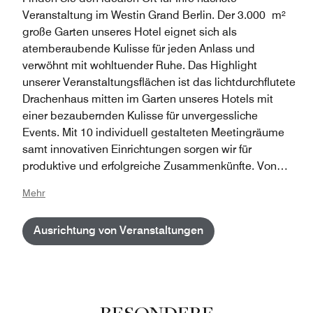
Veranstaltung im Westin Grand Berlin. Der 3.000 m²
große Garten unseres Hotel eignet sich als
atemberaubende Kulisse für jeden Anlass und
verwöhnt mit wohltuender Ruhe. Das Highlight
unserer Veranstaltungsflächen ist das lichtdurchflutete
Drachenhaus mitten im Garten unseres Hotels mit
einer bezaubernden Kulisse für unvergessliche
Events. Mit 10 individuell gestalteten Meetingräume
samt innovativen Einrichtungen sorgen wir für
produktive und erfolgreiche Zusammenkünfte. Von
kleinen Meetings bis hin zu großen Banketten: Unsere
Mehr
Räumlichkeiten bieten Platz für bis zu 220 Personen
für Meetings und bis zu 400 Gäste für Bankette. The
Ausrichtung von Veranstaltungen
Westin Grand Berlin liegt günstig im historischen
Herzen Berlins neben öffentlichen Verkehrsmitteln und
berühmten Sehenswürdigkeiten. Für unkomplizierten
Zugang und Charme ist bei Ihrer Veranstaltung also
gesorgt.
BESONDERE