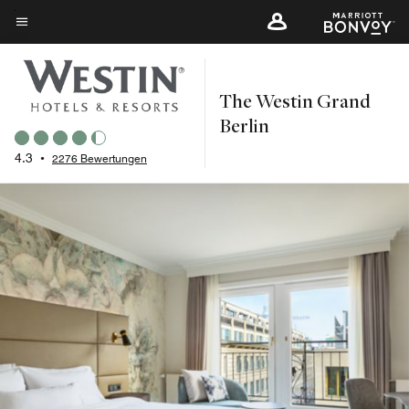
Skip
to
Menütext
main
content
The Westin Grand
Berlin
4.3
•
2276 Bewertungen