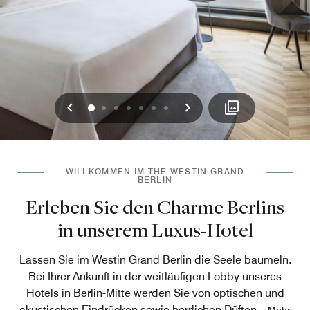
Vorherige
Weiter
0
1
2
3
4
5
6
WILLKOMMEN IM THE WESTIN GRAND
BERLIN
Erleben Sie den Charme Berlins
in unserem Luxus-Hotel
Lassen Sie im Westin Grand Berlin die Seele baumeln.
Bei Ihrer Ankunft in der weitläufigen Lobby unseres
Hotels in Berlin-Mitte werden Sie von optischen und
akustischen Eindrücken sowie herrlichen Düften
...
Mehr