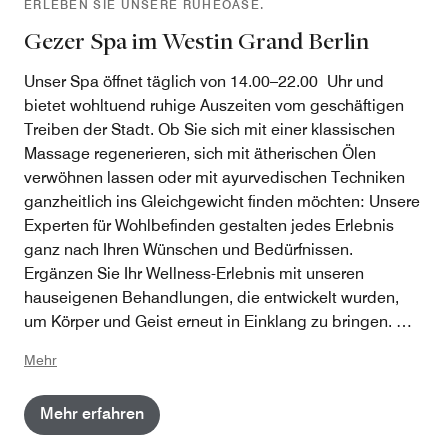
ERLEBEN SIE UNSERE RUHEOASE.
Gezer Spa im Westin Grand Berlin
Unser Spa öffnet täglich von 14.00–22.00 Uhr und
bietet wohltuend ruhige Auszeiten vom geschäftigen
Treiben der Stadt. Ob Sie sich mit einer klassischen
Massage regenerieren, sich mit ätherischen Ölen
verwöhnen lassen oder mit ayurvedischen Techniken
ganzheitlich ins Gleichgewicht finden möchten: Unsere
Experten für Wohlbefinden gestalten jedes Erlebnis
ganz nach Ihren Wünschen und Bedürfnissen.
Ergänzen Sie Ihr Wellness-Erlebnis mit unseren
hauseigenen Behandlungen, die entwickelt wurden,
um Körper und Geist erneut in Einklang zu bringen. Mit
dem Schwerpunkt auf persönlicher Betreuung sorgt
Mehr
das Gezer Spa dafür, dass jeder einzelne Moment dazu
beiträgt, Sie zu regenerieren und zu revitalisieren.
Mehr erfahren
Buchen Sie noch heute Ihre exklusive Sitzung und
optimieren Sie Ihren Aufenthalt im Westin Grand Berlin