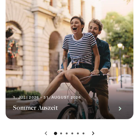
1. JULI 2026 - 31. AUGUST 2026
Sommer Auszeit
0
1
2
3
4
5