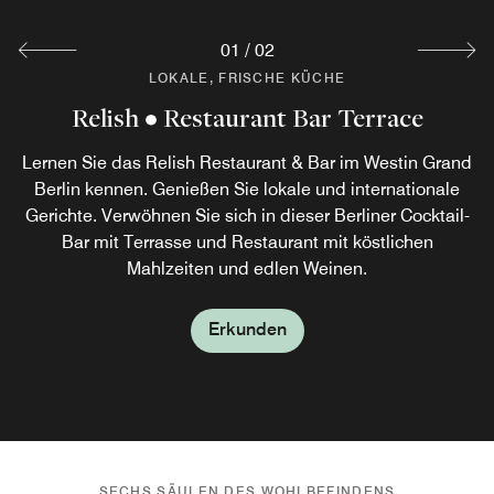
01
/
02
LOKALE, FRISCHE KÜCHE
LOKALE, FRISCHE KÜCHE
Relish • Restaurant Bar Terrace
Breakfast Restaurant Coelln
Lernen Sie das Relish Restaurant & Bar im Westin Grand
Die Frühstückskarte und das Buffet im Restaurant Coelln
unseres Berliner Hotels bietet revitalisierende Gerichte
Berlin kennen. Genießen Sie lokale und internationale
Gerichte. Verwöhnen Sie sich in dieser Berliner Cocktail-
aus gesunden Zutaten mit hohem Nährstoff- und
Antioxidantiengehalt und köstlichem Geschmack, damit
Bar mit Terrasse und Restaurant mit köstlichen
Sie Ihren Tag energiegeladen beginnen.
Mahlzeiten und edlen Weinen.
Erkunden
Erkunden
SECHS SÄULEN DES WOHLBEFINDENS