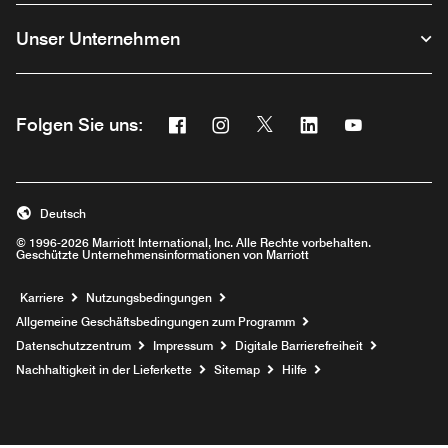
Unser Unternehmen
Facebook
Instagram
Twitter
Linkedin
Youtube
Folgen Sie uns:
Opens a new window
Opens a new window
Opens a new window
Opens a new wind
Opens a new
Deutsch
© 1996-2026 Marriott International, Inc. Alle Rechte vorbehalten.
Geschützte Unternehmensinformationen von Marriott
Opens a new window
Karriere
Nutzungsbedingungen
Allgemeine Geschäftsbedingungen zum Programm
Datenschutzzentrum
Impressum
Digitale Barrierefreiheit
Nachhaltigkeit in der Lieferkette
Sitemap
Hilfe