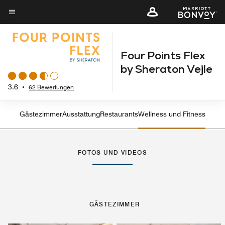
Skip
to
Menütext
main
content
Four Points Flex
by Sheraton Vejle
3.6
•
62 Bewertungen
Gästezimmer
Ausstattung
Restaurants
Wellness und Fitness
FOTOS UND VIDEOS
GÄSTEZIMMER