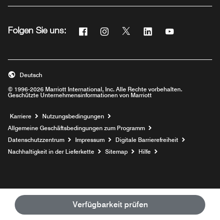
Facebook
Instagram
Twitter
Linkedin
Youtube
Folgen Sie uns:
Opens a new window
Opens a new window
Opens a new window
Opens a new windo
Opens a new 
Deutsch
© 1996-2026 Marriott International, Inc. Alle Rechte vorbehalten.
Geschützte Unternehmensinformationen von Marriott
Opens a new window
Karriere
Nutzungsbedingungen
Allgemeine Geschäftsbedingungen zum Programm
Datenschutzzentrum
Impressum
Digitale Barrierefreiheit
Nachhaltigkeit in der Lieferkette
Sitemap
Hilfe
Verfügbarkeit prüfen