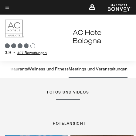
Skip
to
Menütext
main
content
AC Hotel
Bologna
3.9
•
427 Bewertungen
ten
Restaurants
Wellness und Fitness
Meetings und Veranstaltungen
Linkspfeil
Rec
FOTOS UND VIDEOS
HOTELANSICHT