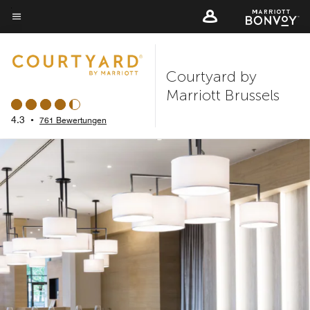
Skip
to
Menütext
main
content
Courtyard by
Marriott Brussels
4.3
•
761 Bewertungen