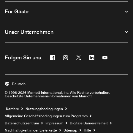
Für Gäste
Unser Unternehmen
Facebook
Instagram
Twitter
Linkedin
Youtube
Folgen Sie uns:
Opens a new window
Opens a new window
Opens a new window
Opens a new wind
Opens a new
Deutsch
© 1996-2026 Marriott International, Inc. Alle Rechte vorbehalten.
Geschützte Unternehmensinformationen von Marriott
Opens a new window
Karriere
Nutzungsbedingungen
Allgemeine Geschäftsbedingungen zum Programm
Datenschutzzentrum
Impressum
Digitale Barrierefreiheit
Nachhaltigkeit in der Lieferkette
Sitemap
Hilfe