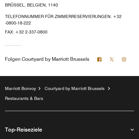
BRÜSSEL, BELGIEN, 1140
TELEFONNUMMER FÜR ZIMMERRESERVIERUNGEN: +32
-0800-18-222
FAX:
+32 2-337-0800
Facebook
Twitter
Insta
Folgen
Courtyard by Marriott Brussels
Marriott Bonvoy
Courtyard by Marriott Brussels
Restaurants & Bars
Top-Reiseziele