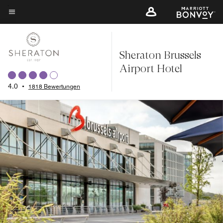
Skip
to
Menütext
main
content
Sheraton Brussels
Airport Hotel
4.0
•
1818 Bewertungen