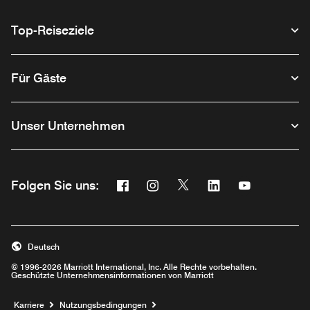
Top-Reiseziele
Für Gäste
Unser Unternehmen
Facebook
Instagram
Twitter
Linkedin
Youtube
Folgen Sie uns:
Opens a new window
Opens a new window
Opens a new window
Opens a new wind
Opens a new
Deutsch
© 1996-2026 Marriott International, Inc. Alle Rechte vorbehalten.
Geschützte Unternehmensinformationen von Marriott
Opens a new window
Karriere
Nutzungsbedingungen