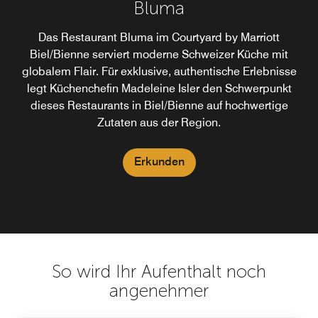
Bluma Bar
Bluma
Das Restaurant Bluma im Courtyard by Marriott
Bluma Bar & Restaurant
Biel/Bienne serviert moderne Schweizer Küche mit
globalem Flair. Für exklusive, authentische Erlebnisse
Erkunden
legt Küchenchefin Madeleine Isler den Schwerpunkt
dieses Restaurants in Biel/Bienne auf hochwertige
Zutaten aus der Region.
Erkunden
So wird Ihr Aufenthalt noch
angenehmer