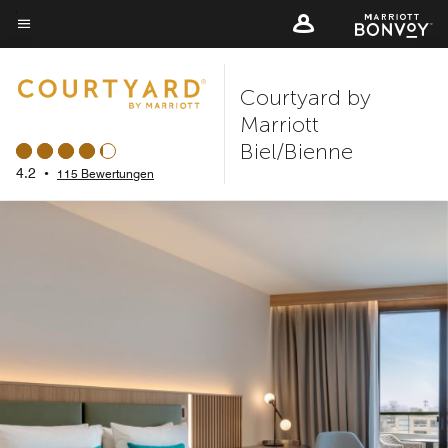
Skip
to
Menütext
main
Courtyard by
content
Marriott
Biel/Bienne
4.2
•
115 Bewertungen