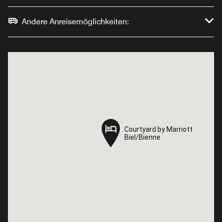
Andere Anreisemöglichkeiten:
Courtyard by Marriott
Courtyard by Marriott
Biel/Bienne
Biel/Bienne