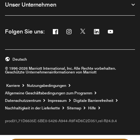
Unser Unternehmen
Facebook
Instagram
Twitter
Linkedin
Youtube
Folgen Sie uns:
Opens a new window
Opens a new window
Opens a new window
Opens a new wind
Opens a new
Deutsch
© 1996-2026 Marriott International, Inc. Alle Rechte vorbehalten.
Geschützte Unternehmensinformationen von Marriott
Opens a new window
Karriere
Nutzungsbedingungen
Allgemeine Geschäftsbedingungen zum Programm
Datenschutzzentrum
Impressum
Digitale Barrierefreiheit
Nachhaltigkeit in der Lieferkette
Sitemap
Hilfe
prod31,71D6635E-5BE0-5426-A944-A9F4D6C2D351,rel-R24.9.4