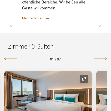
öffentliche Bereiche. Wir heißen alle
Gäste willkommen.
Mehr erfahren
Zimmer & Suiten
01
/
07
ol "Ausklappen"
Symbol "Auskl