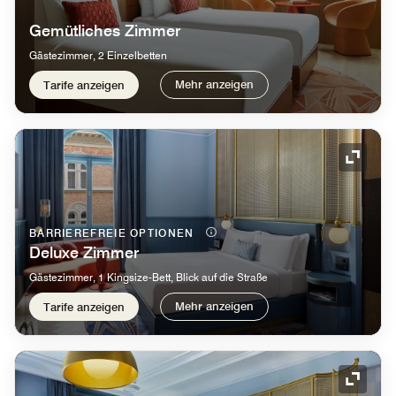
Gemütliches Zimmer
Gästezimmer, 2 Einzelbetten
Mehr anzeigen
Tarife anzeigen
Symbol
BARRIEREFREIE OPTIONEN
Deluxe Zimmer
Gästezimmer, 1 Kingsize-Bett, Blick auf die Straße
Mehr anzeigen
Tarife anzeigen
Symbol