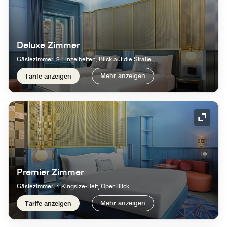
Deluxe Zimmer
Gästezimmer, 2 Einzelbetten, Blick auf die Straße
Mehr anzeigen
Tarife anzeigen
Symbol
Premier Zimmer
Gästezimmer, 1 Kingsize-Bett, Oper Blick
Mehr anzeigen
Tarife anzeigen