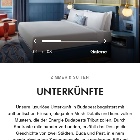
Vorherige
Weiter
0
1
2
Galerie
01
/
03
ZIMMER & SUITEN
UNTERKÜNFTE
Unsere luxuriöse Unterkunft in Budapest begeistert mit
authentischen Fliesen, eleganten Mesh-Details und kunstvollen
Mustern, die der Energie Budapests Tribut zollen. Durch
Kontraste miteinander verbunden, erzählt das Design die
Geschichte von zwei Städten, Buda und Pest, in einem
ausdrucksstarken Zusammenspiel aus modernem Stil und