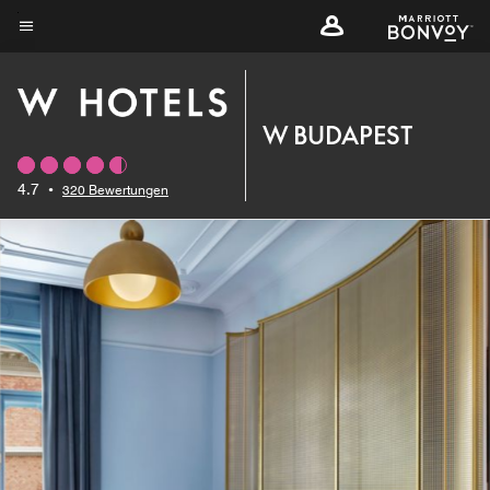
Skip
to
Menütext
main
content
W BUDAPEST
4.7
•
320 Bewertungen